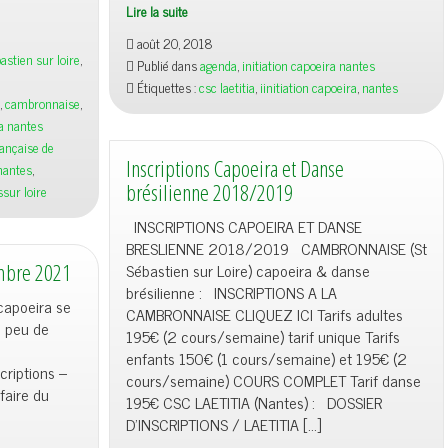
Lire la suite
Initiation
août 20, 2018
Capoeira
astien sur loire
,
Publié dans
agenda
,
initiation capoeira nantes
–
Étiquettes :
csc laetitia
,
iinitiation capoeira
,
nantes
CSC
,
cambronnaise
,
Laetitia
a nantes
23/08/18
rançaise de
Inscriptions Capoeira et Danse
nantes
,
brésilienne 2018/2019
ssur loire
INSCRIPTIONS CAPOEIRA ET DANSE
BRESLIENNE 2018/2019 CAMBRONNAISE (St
embre 2021
Sébastien sur Loire) capoeira & danse
brésilienne : INSCRIPTIONS A LA
capoeira se
CAMBRONNAISE CLIQUEZ ICI Tarifs adultes
n peu de
195€ (2 cours/semaine) tarif unique Tarifs
enfants 150€ (1 cours/semaine) et 195€ (2
riptions –
cours/semaine) COURS COMPLET Tarif danse
faire du
195€ CSC LAETITIA (Nantes) : DOSSIER
D’INSCRIPTIONS / LAETITIA […]