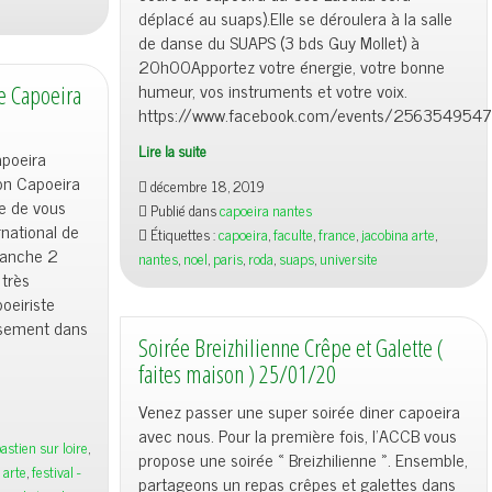
déplacé au suaps).Elle se déroulera à la salle
de danse du SUAPS (3 bds Guy Mollet) à
20h00Apportez votre énergie, votre bonne
humeur, vos instruments et votre voix.
de Capoeira
https://www.facebook.com/events/25635495
Lire la suite
apoeira
Roda
on Capoeira
décembre 18, 2019
de
se de vous
Publié dans
capoeira nantes
Natal
national de
Étiquettes :
capoeira
,
faculte
,
france
,
jacobina arte
,
19/12/19
manche 2
nantes
,
noel
,
paris
,
roda
,
suaps
,
universite
très
oeiriste
ssement dans
Soirée Breizhilienne Crêpe et Galette (
faites maison ) 25/01/20
Venez passer une super soirée diner capoeira
avec nous. Pour la première fois, l’ACCB vous
astien sur loire
,
propose une soirée « Breizhilienne ». Ensemble,
 arte
,
festival -
partageons un repas crêpes et galettes dans