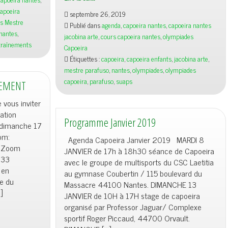
2ème
apoeira
septembre 26, 2019
Olympiades
es Mestre
Publié dans
agenda
,
capoeira nantes
,
capoeira nantes
Capoeira
nantes
,
jacobina arte
,
cours capoeira nantes
,
olympiades
ntraînements
Capoeira
Étiquettes :
capoeira
,
capoeira enfants
,
jacobina arte
,
mestre parafuso
,
nantes
,
olympiades
,
olympiades
capoeira
,
parafuso
,
suaps
TEMENT
vous inviter
ation
Programme Janvier 2019
e dimanche 17
oom:
Agenda Capoeira Janvier 2019 MARDI 8
en Zoom
JANVIER de 17h à 18h30 séance de Capoeira
233
avec le groupe de multisports du CSC Laetitia
 en
au gymnase Coubertin / 115 boulevard du
ue du
Massacre 44100 Nantes. DIMANCHE 13
]
JANVIER de 10H à 17H stage de capoeira
organisé par Professor Jaguar/ Complexe
sportif Roger Piccaud, 44700 Orvault.