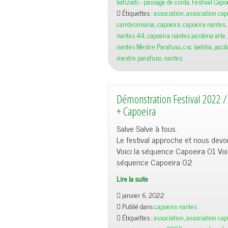
batizado - passage de corda
,
Festival Capo
Capoeira
Étiquettes :
association
,
association cap
ACCB
cambronnaise
,
capoeira
,
capoeira nantes
,
–
nantes 44
,
capoeira nantes jacobina arte
,
Jacobina
nantes Mestre Parafuso
,
csc laetitia
,
jacob
Arte
mestre parafuso
,
nantes
Démonstration Festival 2022 
+ Capoeira
Salve Salve à tous.
Le festival approche et nous devon
Voici la séquence Capoeira 01 Voic
séquence Capoeira 02
Lire la suite
Démonstration
janvier 6, 2022
Festival
Publié dans
capoeira nantes
2022
Étiquettes :
association
,
association cap
/