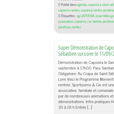
ACCB
Publié dans
agenda
,
capoeira a saint séb
+
capoeira nantes
,
capoeira nantes jacobina
RODA
Étiquettes :
ag CAPOEIRA
,
assemblee ge
+
association
,
capoeira
,
csc laetitia
,
jacobina
VENTE
parafuso
,
nantes
VETEMENT
Super Démonstration de Capoe
Sébastien sur Loire le 11/09/
Démonstration de Capoeira le Sa
septembre à 17h00. Pass Sanitai
Obligatoire. Au Crapa de Saint Sé
Loire Voici le Programme Moment 
rentrée, Sportissimo & Cie est un
associative, familiale et convivia
par de nombreuses animations et
démonstrations. Infos pratiques Ho
30 à 18 h Entrée […]