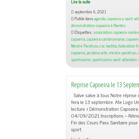
Lire la suite
Super
septembre 6, 2021
Démonstration
Publié dans
agenda
,
capoeira a saint séb
de
démonstration capoeira à Nantes
Capoeira
Étiquettes :
association capoeira nantes
à
capoeira
,
capoeira cambronnaise
,
capoeir
Saint
Mestre Parafuso
,
csc laetitia
,
federation f
Sébastien
capoeira
,
jacobina arte
,
mestre parafuso
,
sur
sportissimo
,
sportissimo saint sébastien 
Loire
le
11/09/2021
Reprise Capoeira le 13 Sept
Salve salve à tous Notre réprise 
fera le 13 septembre. Ate Logo U
lecture ↓ Démonstration Capoeira
04/09/2021 Inscriptions – Réinsc
Fin des Cours Pass Sanitaire pour 
sport