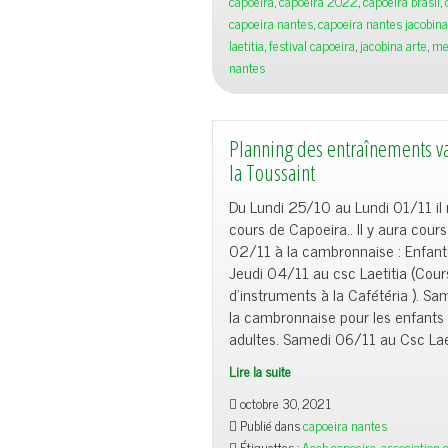
capoeira
,
capoeira 2022
,
capoeira brasil
,
Maculélé
capoeira nantes
,
capoeira nantes jacobina
+
laetitia
,
festival capoeira
,
jacobina arte
,
me
Capoeira
nantes
Planning des entraînements v
la Toussaint
Du Lundi 25/10 au Lundi 01/11 il 
cours de Capoeira.. Il y aura cours
02/11 à la cambronnaise : Enfants
Jeudi 04/11 au csc Laetitia (Cour
d’instruments à la Cafétéria ). S
la cambronnaise pour les enfants 
adultes. Samedi 06/11 au Csc Laet
Lire la suite
Planning
octobre 30, 2021
des
Publié dans
capoeira nantes
entraînements
Étiquettes :
Accb capoeira
,
association 