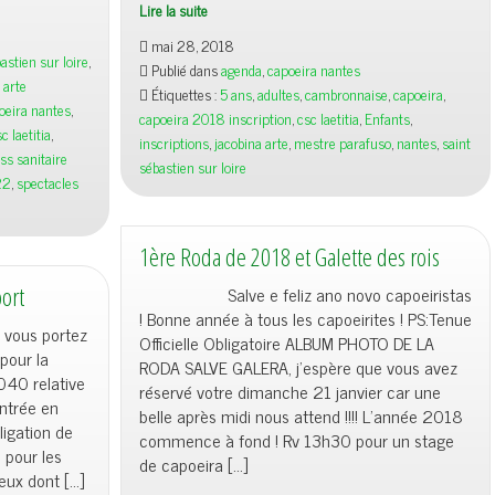
Lire la suite
Inscriptions
mai 28, 2018
Capoeira
astien sur loire
,
Publié dans
agenda
,
capoeira nantes
et
 arte
Étiquettes :
5 ans
,
adultes
,
cambronnaise
,
capoeira
,
Danse
oeira nantes
,
capoeira 2018 inscription
,
csc laetitia
,
Enfants
,
brésilienne
c laetitia
,
inscriptions
,
jacobina arte
,
mestre parafuso
,
nantes
,
saint
2018/2019
ss sanitaire
sébastien sur loire
22
,
spectacles
1ère Roda de 2018 et Galette des rois
port
Salve e feliz ano novo capoeiristas
! Bonne année à tous les capoeirites ! PS:Tenue
 vous portez
Officielle Obligatoire ALBUM PHOTO DE LA
pour la
RODA SALVE GALERA, j’espère que vous avez
040 relative
réservé votre dimanche 21 janvier car une
entrée en
belle après midi nous attend !!!! L’année 2018
ligation de
commence à fond ! Rv 13h30 pour un stage
 pour les
de capoeira […]
eux dont […]