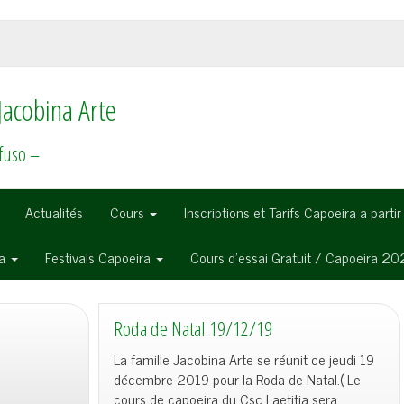
Jacobina Arte
fuso –
Actualités
Cours
Inscriptions et Tarifs Capoeira a parti
ra
Festivals Capoeira
Cours d’essai Gratuit / Capoeira 2
Roda de Natal 19/12/19
La famille Jacobina Arte se réunit ce jeudi 19
décembre 2019 pour la Roda de Natal.( Le
cours de capoeira du Csc Laetitia sera