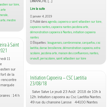
DIMANCHE […]
astien sur loire
,
Lire la suite
 arte
Programme
nerale
,
janvier 4, 2019
Janvier
 arte
,
mestre
Publié dans
agenda
,
capoeira a saint sébastien sur loire
,
2019
capoeira nantes
,
capoeira nantes jacobina arte
,
démonstration capoeira à Nantes
,
initiation capoeira
nantes
Étiquettes :
bouguenais
,
cambronnaise
,
carquefou
,
csc
ira à Saint
laetitia
,
danse bresilienne
,
démonstration capoeira
,
extra
2021
scolaire
,
jacobina arte
,
maison des confluences
,
nantes
,
medi 11
orvault
,
periscolaire
,
saint sébastien sur loire
re
bastien sur
fort de la
Initiation Capoeira – CSC Laetitia
e rencontre
23/08/18
le marquée
Salve Salve Le jeudi 23 Août 2018 de 10h à
raires : 14 h
12h. Initiation capoeira au Csc Laetitia Nantes.
49 rue du chanoine Larose 44100 Nantes