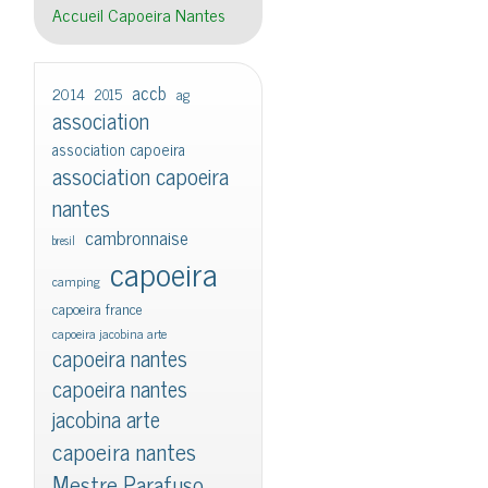
Accueil Capoeira Nantes
accb
2014
2015
ag
association
association capoeira
association capoeira
nantes
cambronnaise
bresil
capoeira
camping
capoeira france
capoeira jacobina arte
capoeira nantes
capoeira nantes
jacobina arte
capoeira nantes
Mestre Parafuso