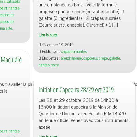
eira batizado
une ambiance do Brasil. Voici la formule
oeira nantes
,
proposée par personne (enfant et adulte) : 1
capoeira
galette (3 ingrédients) + 2 crêpes sucrées
capoeira
(Beurre sucre, chocolat, Caramel) + 1 […]
ina arte
,
Lire la suite
Soirée
décembre 18, 2019
Breizhilienne
Publié dans
capoeira nantes
Crêpe
Étiquettes :
breizhilienne
,
capoeira
,
crepe
,
galette
,
/ Maculélé
et
nantes
,
soire
Galette
(
faites
s travailler la plus possible.Voici la séquence Maculele ( Enfants + Ado
maison
Initiation Capoeira 28/29 oct 2019
i la
)
Les 28 et 29 octobre 2019 de 14h30 à
25/01/20
16h00 Initiation capoeira à la Maison de
Quartier de Doulon avec Bolinho Rdv 14h20
en tenue officiel Venez avec vous instruments.
axeee
oeira nantes
,
Lire la suite