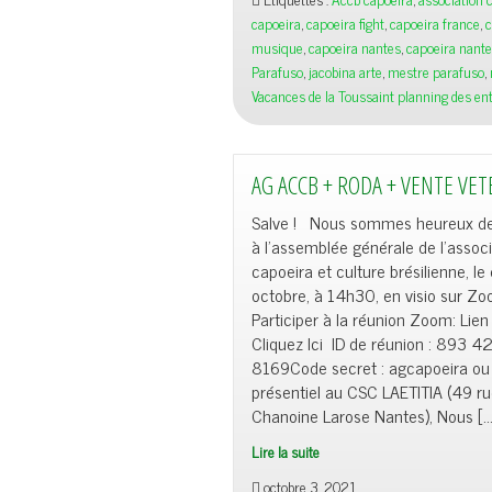
vacances
capoeira
,
capoeira fight
,
capoeira france
,
c
de
musique
,
capoeira nantes
,
capoeira nant
la
Parafuso
,
jacobina arte
,
mestre parafuso
,
Toussaint
Vacances de la Toussaint planning des e
AG ACCB + RODA + VENTE VE
Salve ! Nous sommes heureux de 
à l’assemblée générale de l’associ
capoeira et culture brésilienne, l
octobre, à 14h30, en visio sur Z
Participer à la réunion Zoom: Li
Cliquez Ici ID de réunion : 893 4
8169Code secret : agcapoeira ou
présentiel au CSC LAETITIA (49 r
Chanoine Larose Nantes), Nous […
Lire la suite
AG
octobre 3, 2021