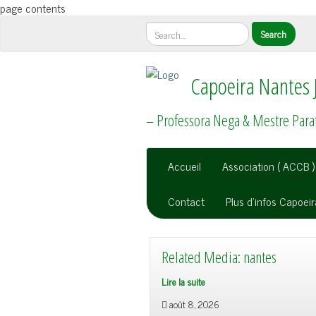
page contents
Capoeira Nantes 
– Professora Nega & Mestre Para
Accueil
Association ( ACCB )
Contact
Plus d’infos Capoei
Related Media: nantes
Lire la suite
Related
août 8, 2026
Media: