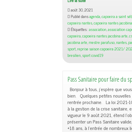
Lire la suite
Reprise
août 30, 2021
Capoeira
Publié dans
agenda
,
capoeira a saint séb
le
capoeira nantes
,
capoeira nantes jacobina
13
Étiquettes :
association
,
association cap
Septembre
capoeira
,
capoeira nantes jacobina arte
,
cs
2021
jacobina arte
,
mestre parafuso
,
nantes
,
pa
sport
,
reprise saison capoeira 2021/ 20
bresilien
,
sport covid19
Pass Sanitaire pour faire du s
Bonjour à tous, j’espère que vous
bien. Quelques petites nouvelles 
rentrée prochaine. La loi 2021-1
à la gestion de la crise sanitaire, 
vigueur le 9 août 2021, étend l’ob
présenter un Pass Sanitaire valide,
+18 ans, à l’entrée de nombreux li