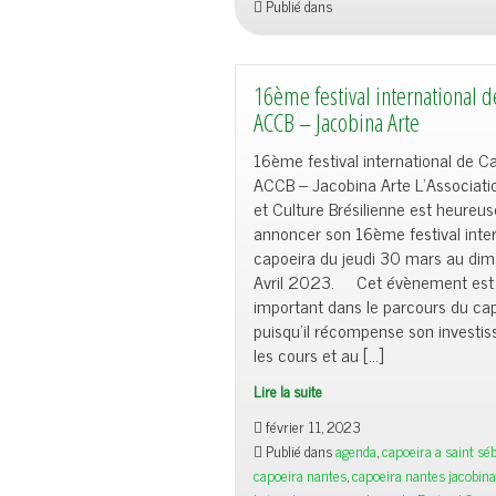
Publié dans
nantes
16ème festival international 
ACCB – Jacobina Arte
16ème festival international de C
ACCB – Jacobina Arte L’Associati
et Culture Brésilienne est heureu
annoncer son 16ème festival inter
capoeira du jeudi 30 mars au di
Avril 2023. Cet évènement est 
important dans le parcours du cap
puisqu’il récompense son investi
les cours et au […]
Lire la suite
16ème
février 11, 2023
festival
Publié dans
agenda
,
capoeira a saint séb
international
capoeira nantes
,
capoeira nantes jacobina
de