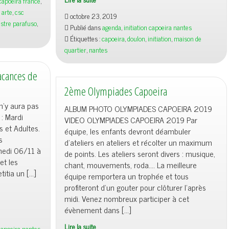
capoeira france
,
Initiation
 arte
,
csc
octobre 23, 2019
Capoeira
stre parafuso
,
Publié dans
agenda
,
initiation capoeira nantes
28/29
Étiquettes :
capoeira
,
doulon
,
initiation
,
maison de
oct
quartier
,
nantes
2019
acances de
2ème Olympiades Capoeira
n’y aura pas
ALBUM PHOTO OLYMPIADES CAPOEIRA 2019
 : Mardi
VIDEO OLYMPIADES CAPOEIRA 2019 Par
 et Adultes.
équipe, les enfants devront déambuler
s
d’ateliers en ateliers et récolter un maximum
amedi 06/11 à
de points. Les ateliers seront divers : musique,
et les
chant, mouvements, roda…. La meilleure
itia un […]
équipe remportera un trophée et tous
profiteront d’un gouter pour clôturer l’après
midi. Venez nombreux participer à cet
évènement dans […]
Lire la suite
capoeira nantes
,