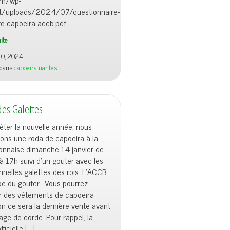
om/wp-
t/uploads/2024/07/questionnaire-
te-capoeira-accb.pdf
uite
 10, 2024
 dans
capoeira nantes
es Galettes
ter la nouvelle année, nous
ons une roda de capoeira à la
nnaise dimanche 14 janvier de
 17h suivi d’un gouter avec les
onnelles galettes des rois. L’ACCB
pe du gouter. Vous pourrez
r des vêtements de capoeira
on ce sera la dernière vente avant
age de corde. Pour rappel, la
ficielle […]