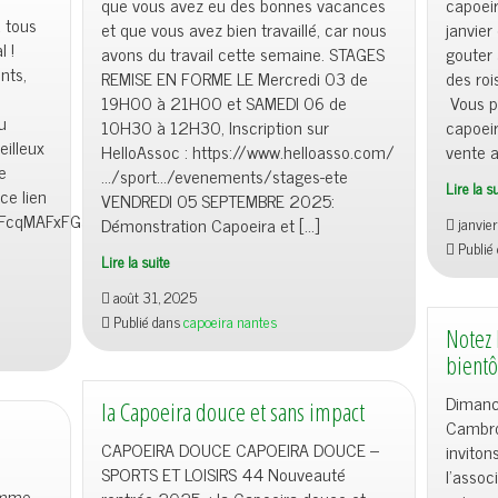
que vous avez eu des bonnes vacances
capoei
 tous
et que vous avez bien travaillé, car nous
janvier
l !
avons du travail cette semaine. STAGES
gouter 
nts,
REMISE EN FORME LE Mercredi 03 de
des ro
19H00 à 21H00 et SAMEDI 06 de
Vous p
u
10H30 à 12H30, Inscription sur
capoeir
eilleux
HelloAssoc : https://www.helloasso.com/
vente a
e
…/sport…/evenements/stages-ete
Lire la s
ce lien
VENDREDI 05 SEPTEMBRE 2025:
1kFcqMAFxFGaS7
Démonstration Capoeira et […]
janvie
Publié
Lire la suite
août 31, 2025
Publié dans
capoeira nantes
Notez 
bientô
Dimanc
la Capoeira douce et sans impact
Cambro
CAPOEIRA DOUCE CAPOEIRA DOUCE –
inviton
SPORTS ET LOISIRS 44 Nouveauté
l’assoc
omme