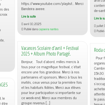
arte.c
https://www.youtube.com/playlist… Merci
e
conten
Bandeira axeee.
es des
de-san
croix
Lire la suite
Lire la s
avril 10, 2025
juillet
Publié dans
capoeira nantes
n
Publié
te,
Vacances Scolaire d’avril + Festival
Roda d
2025 + Album Photo Partagé.
Pour fê
Bonjour, Tout d’abord, milles mercis à
organis
tous pour ce magnifique festival, c’était
Cambro
encore une fois grandiose. Merci à nos
15h30 à
partenaires et sponsors, Merci à tous les
traditi
invités, ceux venus pour la première fois
s’occu
AGES
et les habitués fidèles, Merci aux élèves
achete
pour leur participation si importante sur
attenti
ce week-end, Merci aux membres du
, le
le pass
groupe revenus […]
z être
tenue of