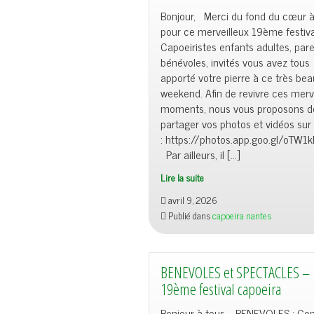
Bonjour, Merci du fond du cœur à
pour ce merveilleux 19ème festiva
Capoeiristes enfants adultes, pare
bénévoles, invités vous avez tous
apporté votre pierre à ce très bea
weekend. Afin de revivre ces merv
moments, nous vous proposons d
partager vos photos et vidéos sur 
: https://photos.app.goo.gl/oTW
Par ailleurs, il […]
Lire la suite
avril 9, 2026
Publié dans
capoeira nantes
BENEVOLES et SPECTACLES –
19ème festival capoeira
Bonjour à tous, BENEVOLES : C