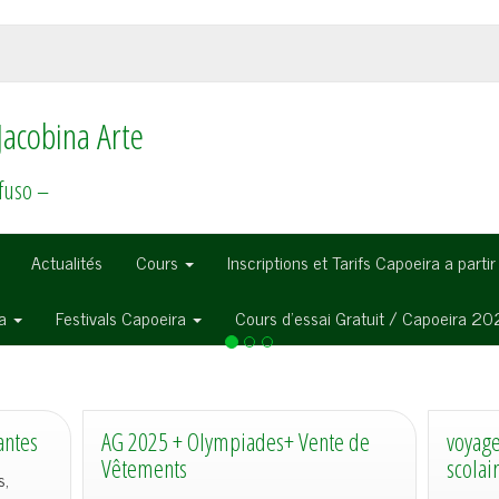
Jacobina Arte
fuso –
Actualités
Cours
Inscriptions et Tarifs Capoeira a parti
Pass Sanitaire pour faire du sport
ra
Festivals Capoeira
Cours d’essai Gratuit / Capoeira 2
antes
AG 2025 + Olympiades+ Vente de
voyage
Vêtements
scolai
s,