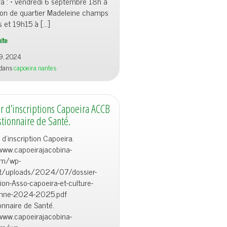
a : • vendredi 6 septembre 18h à
son de quartier Madeleine champs
 et 19h15 à […]
uite
9, 2024
 dans
capoeira nantes
r d’inscriptions Capoeira ACCB
tionnaire de Santé.
 d’inscription Capoeira.
/www.capoeirajacobina-
om/wp-
t/uploads/2024/07/dossier-
tion-Asso-capoeira-et-culture-
ienne-2024-2025.pdf
nnaire de Santé.
/www.capoeirajacobina-