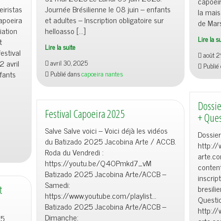
capoeir
eiristas
Journée Brésilienne le 08 juin – enfants
la mai
apoeira
et adultes – Inscription obligatoire sur
de Mars
iation
helloasso […]
Lire la s
t
Lire la suite
estival
août 2
2 avril
avril 30, 2025
Publié
fants
Publié dans
capoeira nantes
Dossie
Festival Capoeira 2025
+ Ques
Salve Salve voici – Voici déjà les vidéos
Dossier
du Batizado 2025 Jacobina Arte / ACCB.
http:/
Roda du Vendredi :
arte.c
https://youtu.be/Q4OPmkd7_vM
conten
Batizado 2025 Jacobina Arte/ACCB –
inscrip
Samedi:
t
bresil
https://www.youtube.com/playlist…
Questio
Batizado 2025 Jacobina Arte/ACCB –
http:/
Dimanche:
25