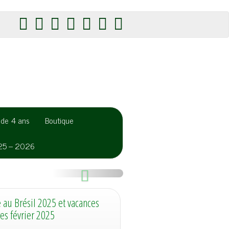
r de 4 ans
Boutique
025 – 2026
S
u
 au Brésil 2025 et vacances
i
res février 2025
v