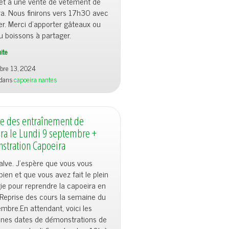
 et à une vente de vêtement de
a. Nous finirons vers 17h30 avec
er. Merci d’apporter gâteaux ou
ou boissons à partager.
uite
bre 13, 2024
 dans
capoeira nantes
e des entraînement de
ra le Lundi 9 septembre +
stration Capoeira
alve. J’espère que vous vous
bien et que vous avez fait le plein
ie pour reprendre la capoeira en
Reprise des cours la semaine du
mbre.En attendant, voici les
ines dates de démonstrations de