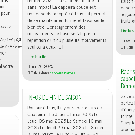
rentrée 2025 : la Capoeira douce et
saison
our
sans impact La capoeira douce est
capoeir
 pour
une capoeira adaptée à tous qui permet
le gout
de se maintenir en forme et favoriser le
fruits 
pouvez
bien être. L’enseignement des
Lire la s
mouvements de base se fait par la
/d/e/1FAIpQLSeGg2pxV0qsceIuXp-
répétition d’un ou plusieurs mouvements,
novem
deZzA/viewform?
seul ou à deux, […]
Publié
mer
Lire la suite
re
l votre
mai 26, 2025
Repris
Publié dans
capoeira nantes
capoei
Démon
Salve s
INFOS DE FIN DE SAISON
portez 
Bonjour à tous, Il n’y aura pas cours de
d’énerg
Capoeira : Le Jeudi 01 mai 2025 Le
forme. 
Jeudi 08 mai 2025 Le Samedi 10 mai
-
9 septe
2025 Le Jeudi 29 mai 2025 Le Samedi
procha
31 mai 2025 Le Lundi 09 juin 2025.