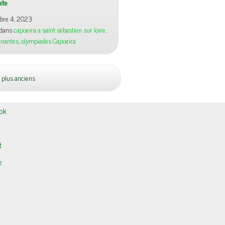
uite
bre 4, 2023
 dans
capoeira a saint sébastien sur loire
,
 nantes
,
olympiades Capoeira
 plus anciens
ok
t
e