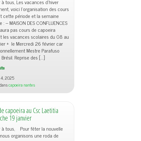
a
 à tous, Les vacances d’hiver
ent, voici l’organisation des cours
n
 cette période et la semaine
t
te : – MAISON DES CONFLUENCES
y aura pas cours de capoeira
t les vacances scolaires du 08 au
ier + le Mercredi 26 février car
ionnellement Mestre Parafuso
 Brésil. Reprise des […]
uite
r 4, 2025
 dans
capoeira nantes
e capoeira au Csc Laetitia
he 19 janvier
 à tous, Pour fêter la nouvelle
 nous organisons une roda de