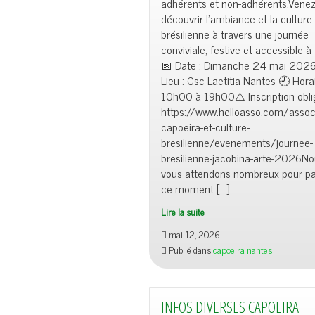
adhérents et non-adhérents.Vene
e
découvrir l’ambiance et la culture
d
brésilienne à travers une journée
e
conviviale, festive et accessible à 
n
📅 Date : Dimanche 24 mai 202
Lieu : Csc Laetitia Nantes 🕘 Horai
t
10h00 à 19h00⚠️ Inscription oblig
https://www.helloasso.com/associ
capoeira-et-culture-
bresilienne/evenements/journee-
bresilienne-jacobina-arte-2026N
vous attendons nombreux pour pa
ce moment […]
Lire la suite
mai 12, 2026
Publié dans
capoeira nantes
INFOS DIVERSES CAPOEIRA