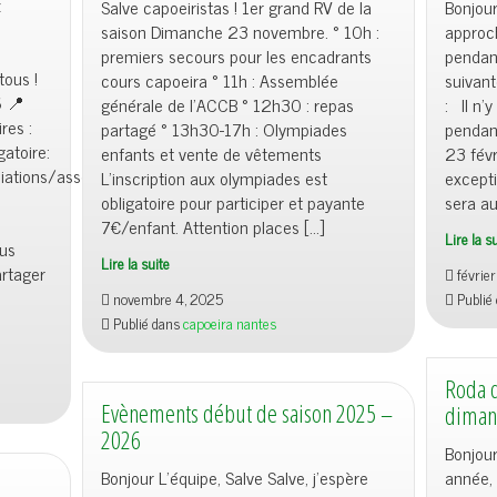
z
Salve capoeiristas ! 1er grand RV de la
Bonjour
saison Dimanche 23 novembre. ° 10h :
approch
premiers secours pour les encadrants
pendant
tous !
cours capoeira ° 11h : Assemblée
suivan
6 📍
générale de l’ACCB ° 12h30 : repas
: Il n’
res :
partagé ° 13h30-17h : Olympiades
pendan
atoire:
enfants et vente de vêtements
23 févr
ations/association-
L’inscription aux olympiades est
except
obligatoire pour participer et payante
sera au
7€/enfant. Attention places […]
Lire la s
ous
Lire la suite
rtager
févrie
novembre 4, 2025
Publié
Publié dans
capoeira nantes
Roda d
Evènements début de saison 2025 –
dimanc
2026
Bonjour
Bonjour L’équipe, Salve Salve, j’espère
année,