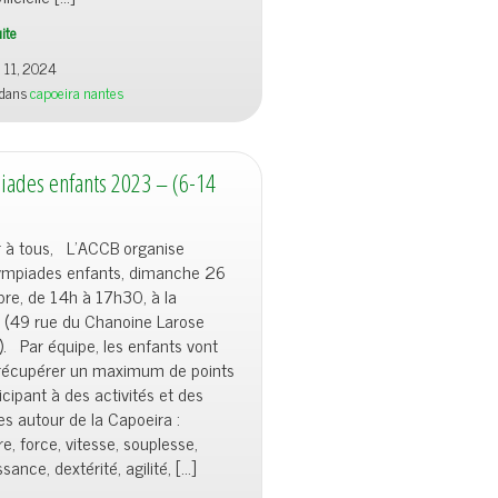
uite
r 11, 2024
 dans
capoeira nantes
ades enfants 2023 – (6-14
r à tous, L’ACCB organise
ympiades enfants, dimanche 26
re, de 14h à 17h30, à la
a (49 rue du Chanoine Larose
. Par équipe, les enfants vont
 récupérer un maximum de points
icipant à des activités et des
s autour de la Capoeira :
, force, vitesse, souplesse,
sance, dextérité, agilité, […]