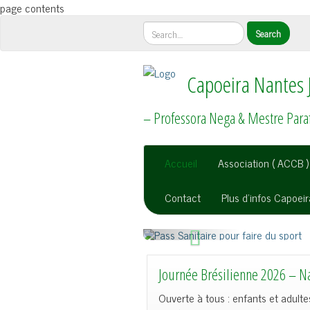
page contents
Capoeira Nantes 
– Professora Nega & Mestre Para
Accueil
Association ( ACCB )
Contact
Plus d’infos Capoei
P
r
Journée Brésilienne 2026 – N
é
c
Ouverte à tous : enfants et adulte