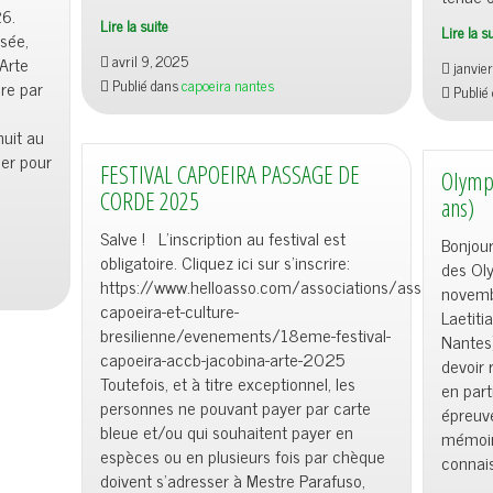
6.
Lire la suite
Lire la s
sée,
avril 9, 2025
Arte
janvie
Publié dans
capoeira nantes
re par
Publié
uit au
uer pour
FESTIVAL CAPOEIRA PASSAGE DE
Olympi
CORDE 2025
ans)
Salve ! L’inscription au festival est
Bonjou
obligatoire. Cliquez ici sur s’inscrire:
des Ol
https://www.helloasso.com/associations/association-
novemb
capoeira-et-culture-
Laetiti
bresilienne/evenements/18eme-festival-
Nantes)
capoeira-accb-jacobina-arte-2025
devoir
Toutefois, et à titre exceptionnel, les
en part
personnes ne pouvant payer par carte
épreuve
bleue et/ou qui souhaitent payer en
mémoire
espèces ou en plusieurs fois par chèque
connais
doivent s’adresser à Mestre Parafuso,