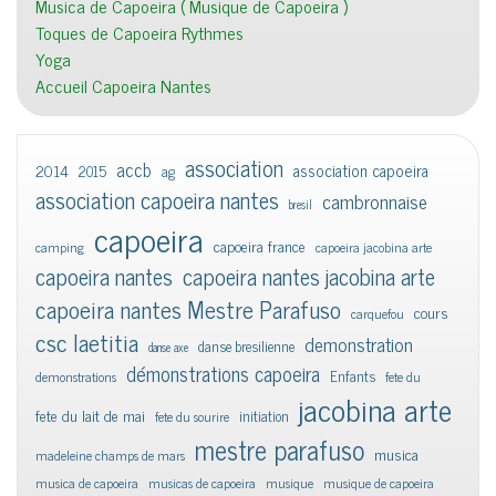
Musica de Capoeira ( Musique de Capoeira )
Toques de Capoeira Rythmes
Yoga
Accueil Capoeira Nantes
association
accb
association capoeira
2014
2015
ag
association capoeira nantes
cambronnaise
bresil
capoeira
capoeira france
camping
capoeira jacobina arte
capoeira nantes
capoeira nantes jacobina arte
capoeira nantes Mestre Parafuso
cours
carquefou
csc laetitia
demonstration
danse bresilienne
danse axe
démonstrations capoeira
Enfants
demonstrations
fete du
jacobina arte
fete du lait de mai
initiation
fete du sourire
mestre parafuso
musica
madeleine champs de mars
musica de capoeira
musicas de capoeira
musique
musique de capoeira