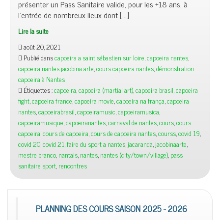
présenter un Pass Sanitaire valide, pour les +18 ans, à
l’entrée de nombreux lieux dont […]
Lire la suite
août 20, 2021
Publié dans
capoeira a saint sébastien sur loire
,
capoeira nantes
,
capoeira nantes jacobina arte
,
cours capoeira nantes
,
démonstration
capoeira à Nantes
Étiquettes :
capoeira
,
capoeira (martial art)
,
capoeira brasil
,
capoeira
fight
,
capoeira france
,
capoeira movie
,
capoeira na frança
,
capoeira
nantes
,
capoeirabrasil
,
capoeiramusic
,
capoeiramusica
,
capoeiramusique
,
capoeiranantes
,
carnaval de nantes
,
cours
,
cours
capoeira
,
cours de capoeira
,
cours de capoeira nantes
,
courss
,
covid 19
,
covid 20
,
covid 21
,
faire du sport a nantes
,
jacaranda
,
jacobinaarte
,
mestre branco
,
nantais
,
nantes
,
nantes (city/town/village)
,
pass
sanitaire sport
,
rencontres
PLANNING DES COURS SAISON 2025 - 2026