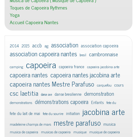
Musica de Capoeira ( Musique de Capoeira )
Toques de Capoeira Rythmes
Yoga
Accueil Capoeira Nantes
association
accb
association capoeira
2014
2015
ag
association capoeira nantes
cambronnaise
bresil
capoeira
capoeira france
camping
capoeira jacobina arte
capoeira nantes
capoeira nantes jacobina arte
capoeira nantes Mestre Parafuso
cours
carquefou
csc laetitia
demonstration
danse bresilienne
danse axe
démonstrations capoeira
Enfants
demonstrations
fete du
jacobina arte
fete du lait de mai
initiation
fete du sourire
mestre parafuso
musica
madeleine champs de mars
musica de capoeira
musicas de capoeira
musique
musique de capoeira