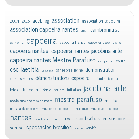
association
accb
association capoeira
2014
2015
ag
association capoeira nantes
cambronnaise
bresil
capoeira
capoeira france
camping
capoeira jacobina arte
capoeira nantes
capoeira nantes jacobina arte
capoeira nantes Mestre Parafuso
cours
carquefou
csc laetitia
demonstration
danse bresilienne
danse axe
démonstrations capoeira
Enfants
demonstrations
fete du
jacobina arte
fete du lait de mai
initiation
fete du sourire
mestre parafuso
musica
madeleine champs de mars
musica de capoeira
musicas de capoeira
musique
musique de capoeira
nantes
saint sébastien sur loire
roda
paroles de capoeira
spectacles bresilien
samba
vendée
suaps