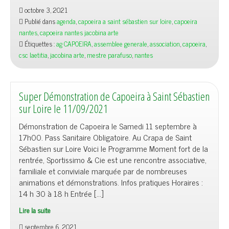
octobre 3, 2021
Publié dans
agenda
,
capoeira a saint sébastien sur loire
,
capoeira
nantes
,
capoeira nantes jacobina arte
Étiquettes :
ag CAPOEIRA
,
assemblee generale
,
association
,
capoeira
,
csc laetitia
,
jacobina arte
,
mestre parafuso
,
nantes
Super Démonstration de Capoeira à Saint Sébastien
sur Loire le 11/09/2021
Démonstration de Capoeira le Samedi 11 septembre à
17h00. Pass Sanitaire Obligatoire. Au Crapa de Saint
Sébastien sur Loire Voici le Programme Moment fort de la
rentrée, Sportissimo & Cie est une rencontre associative,
familiale et conviviale marquée par de nombreuses
animations et démonstrations. Infos pratiques Horaires :
14 h 30 à 18 h Entrée […]
Lire la suite
septembre 6, 2021