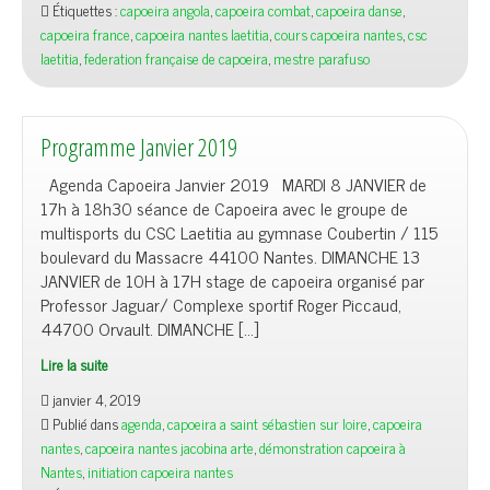
Étiquettes :
capoeira angola
,
capoeira combat
,
capoeira danse
,
capoeira france
,
capoeira nantes laetitia
,
cours capoeira nantes
,
csc
laetitia
,
federation française de capoeira
,
mestre parafuso
Programme Janvier 2019
Agenda Capoeira Janvier 2019 MARDI 8 JANVIER de
17h à 18h30 séance de Capoeira avec le groupe de
multisports du CSC Laetitia au gymnase Coubertin / 115
boulevard du Massacre 44100 Nantes. DIMANCHE 13
JANVIER de 10H à 17H stage de capoeira organisé par
Professor Jaguar/ Complexe sportif Roger Piccaud,
44700 Orvault. DIMANCHE […]
Lire la suite
janvier 4, 2019
Publié dans
agenda
,
capoeira a saint sébastien sur loire
,
capoeira
nantes
,
capoeira nantes jacobina arte
,
démonstration capoeira à
Nantes
,
initiation capoeira nantes