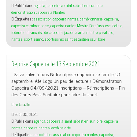
Publié dans
agenda
,
capoeira a saint sébastien sur loire
,
démonstration capoeira à Nantes
Étiquettes :
association capoeira nantes
,
cambronnaise
,
capoeira
,
capoeira cambronnaise
,
capoeira nantes Mestre Parafuso
,
csc laetitia
,
federation française de capoeira
,
jacobina arte
,
mestre parafuso
,
nantes
,
sportissimo
,
sportissimo saint sébastien ssur loire
Reprise Capoeira le 13 Septembre 2021
Salve salve à tous Notre réprise capoeira se fera le 13
septembre. Ate Logo Un peu de lecture ↓ Démonstration
Capoeira 04/09/2021 Inscriptions – Réinscriptions – Fin
des Cours Pass Sanitaire pour faire du sport
Lire la suite
août 30, 2021
Publié dans
agenda
,
capoeira a saint sébastien sur loire
,
capoeira
nantes
,
capoeira nantes jacobina arte
Étiquettes :
association
,
association capoeira nantes
,
capoeira
,