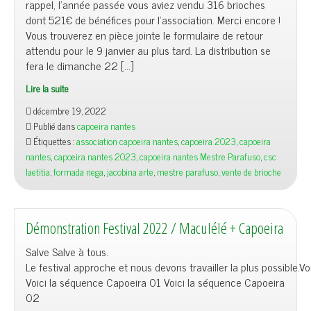
rappel, l’année passée vous aviez vendu 316 brioches
dont 521€ de bénéfices pour l’association. Merci encore !
Vous trouverez en pièce jointe le formulaire de retour
attendu pour le 9 janvier au plus tard. La distribution se
fera le dimanche 22 […]
Lire la suite
décembre 19, 2022
Publié dans
capoeira nantes
Étiquettes :
association capoeira nantes
,
capoeira 2023
,
capoeira
nantes
,
capoeira nantes 2023
,
capoeira nantes Mestre Parafuso
,
csc
laetitia
,
formada nega
,
jacobina arte
,
mestre parafuso
,
vente de brioche
Démonstration Festival 2022 / Maculélé + Capoeira
Salve Salve à tous.
Le festival approche et nous devons travailler la plus possible.V
Voici la séquence Capoeira 01 Voici la séquence Capoeira
02