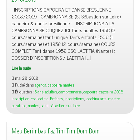
INSCRIPTIONS CAPOEIRA ET DANSE BRESLIENNE
2018/2019 CAMBRONNAISE (St Sébastien sur Loire)
capoeira & danse brésilienne : INSCRIPTIONS A LA
CAMBRONNAISE CLIQUEZ ICI Tarifs adultes 195€ (2
cours/semaine) tarif unique Tarifs enfants 150€ (1
cours/semaine) et 195€ (2 cours/semaine) COURS
COMPLET Tarif danse 195€ CSC LAETITIA (Nantes) :
DOSSIER D’INSCRIPTIONS / LAETITIA […]
Lire la suite
mai 28, 2018
Publié dans
agenda
,
capoeira nantes
Étiquettes :
5 ans
,
adultes
,
cambronnaise
,
capoeira
,
capoeira 2018
inscription
,
csc laetitia
,
Enfants
,
inscriptions
,
jacobina arte
,
mestre
parafuso
,
nantes
,
saint sébastien sur loire
Meu Berimbau Faz Tim Tim Dom Dom