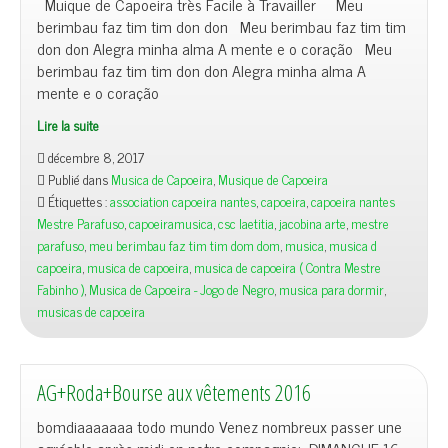
Muique de Capoeira très Facile à Travailler Meu
berimbau faz tim tim don don Meu berimbau faz tim tim
don don Alegra minha alma A mente e o coração Meu
berimbau faz tim tim don don Alegra minha alma A
mente e o coração
Lire la suite
décembre 8, 2017
Publié dans
Musica de Capoeira
,
Musique de Capoeira
Étiquettes :
association capoeira nantes
,
capoeira
,
capoeira nantes
Mestre Parafuso
,
capoeiramusica
,
csc laetitia
,
jacobina arte
,
mestre
parafuso
,
meu berimbau faz tim tim dom dom
,
musica
,
musica d
capoeira
,
musica de capoeira
,
musica de capoeira ( Contra Mestre
Fabinho )
,
Musica de Capoeira - Jogo de Negro
,
musica para dormir
,
musicas de capoeira
AG+Roda+Bourse aux vêtements 2016
bomdiaaaaaaa todo mundo Venez nombreux passer une