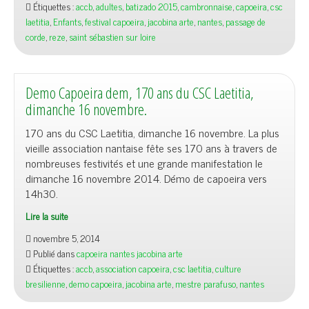
Étiquettes :
accb
,
adultes
,
batizado 2015
,
cambronnaise
,
capoeira
,
csc
laetitia
,
Enfants
,
festival capoeira
,
jacobina arte
,
nantes
,
passage de
corde
,
reze
,
saint sébastien sur loire
Demo Capoeira dem, 170 ans du CSC Laetitia,
dimanche 16 novembre.
170 ans du CSC Laetitia, dimanche 16 novembre. La plus
vieille association nantaise fête ses 170 ans à travers de
nombreuses festivités et une grande manifestation le
dimanche 16 novembre 2014. Démo de capoeira vers
14h30.
Lire la suite
novembre 5, 2014
Publié dans
capoeira nantes jacobina arte
Étiquettes :
accb
,
association capoeira
,
csc laetitia
,
culture
bresilienne
,
demo capoeira
,
jacobina arte
,
mestre parafuso
,
nantes