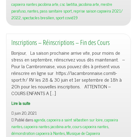
capoeira nantes jacobina arte
,
csc laetitia
,
jacobina arte
,
mestre
parafuso
,
nantes
,
pass sanitaire sport
,
reprise saison capoeira 2021/
2022
,
spectacles bresilien
,
sport covid19
Inscriptions – Réinscriptions – Fin des Cours
Bonjour, La saison prochaine arrive vite, pour moins de
stress en septembre, réinscrivez vous dès maintenant. –
Pour la Cambronnaise, vous pouvez dès à présent vous
réinscrire en ligne sur https://lacambronnaise.comiti-
sport.fr/ RV les 28 & 30 juin et 1er septembre de 18h à
20h pour les nouvelles inscriptions. ATTENTION –
COURS ENFANTS A […]
Lire la suite
juin 20, 2021
Publié dans
agenda
,
capoeira a saint sébastien sur loire
,
capoeira
nantes
,
capoeira nantes jacobina arte
,
cours capoeira nantes
,
démonstration capoeira à Nantes
,
Musique de Capoeira