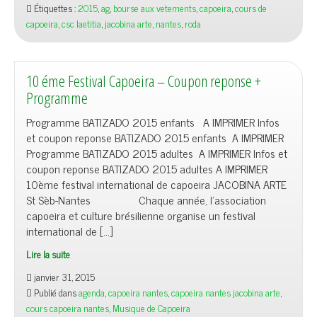
Étiquettes :
2015
,
ag
,
bourse aux vetements
,
capoeira
,
cours de
capoeira
,
csc laetitia
,
jacobina arte
,
nantes
,
roda
10 éme Festival Capoeira – Coupon reponse +
Programme
Programme BATIZADO 2015 enfants A IMPRIMER Infos
et coupon reponse BATIZADO 2015 enfants A IMPRIMER
Programme BATIZADO 2015 adultes A IMPRIMER Infos et
coupon reponse BATIZADO 2015 adultes A IMPRIMER
10ème festival international de capoeira JACOBINA ARTE
St Sèb-Nantes Chaque année, l’association
capoeira et culture brésilienne organise un festival
international de […]
Lire la suite
janvier 31, 2015
Publié dans
agenda
,
capoeira nantes
,
capoeira nantes jacobina arte
,
cours capoeira nantes
,
Musique de Capoeira