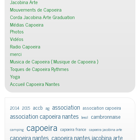
Jacobina Arte
Mouvements de Capoeira
Corda Jacobina Arte Graduation
Médias Capoeira
Photos
Vidéos
Radio Capoeira
merci
Musica de Capoeira ( Musique de Capoeira )
Toques de Capoeira Rythmes
Yoga
Accueil Capoeira Nantes
association
accb
association capoeira
2014
2015
ag
association capoeira nantes
cambronnaise
bresil
capoeira
capoeira france
camping
capoeira jacobina arte
capoeira nantes
capoeira nantes jacobina arte