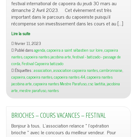
festival international de capoeira du jeudi 30 mars au
dimanche 2 Avril 2023. Cet évènement est très
important dans le parcours du capoeiriste puisqu’il
récompense son investissement dans les cours et au […]
Lire la suite
février 11, 2023
Publié dans
agenda
,
capoeira a saint sébastien sur loire
,
capoeira
nantes
,
capoeira nantes jacobina arte
,
festival - batizado - passage de
corda
,
Festival Capoeira batizado
Étiquettes :
association
,
association capoeira nantes
,
cambronnaise
,
capoeira
,
capoeira nantes
,
capoeira nantes 44
,
capoeira nantes
jacobina arte
,
capoeira nantes Mestre Parafuso
,
csc laetitia
,
jacobina
arte
,
mestre parafuso
,
nantes
BRIOCHES – COURS VACANCES – FESTIVAL
Bonjour à tous, L’association relance « l’opération
brioche » avec le concours du meilleur vendeur. Pour