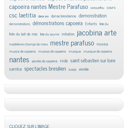
capoeira nantes Mestre Parafuso
cours
carquefou
csc laetitia
demonstration
danse bresilienne
danse axe
démonstrations capoeira
Enfants
demonstrations
fete du
jacobina arte
fete du lait de mai
initiation
fete du sourire
mestre parafuso
musica
madeleine champs de mars
musica de capoeira
musicas de capoeira
musique
musique de capoeira
nantes
saint sébastien sur loire
roda
paroles de capoeira
spectacles bresilien
samba
vendée
suaps
CLIQUEZ SUR L'IMAGE