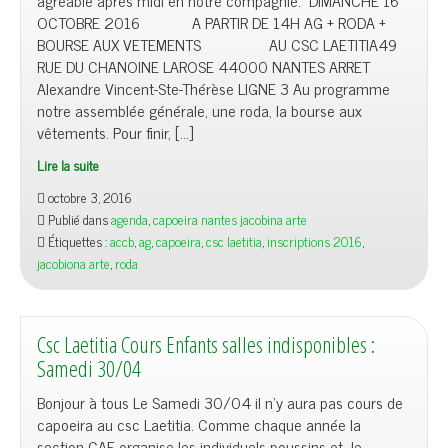
agréable après midi en notre compagnie: DIMANCHE 16
OCTOBRE 2016 A PARTIR DE 14H AG + RODA +
BOURSE AUX VETEMENTS AU CSC LAETITIA49
RUE DU CHANOINE LAROSE 44000 NANTES ARRET
Alexandre Vincent-Ste-Thérèse LIGNE 3 Au programme
notre assemblée générale, une roda, la bourse aux
vêtements. Pour finir, […]
Lire la suite
octobre 3, 2016
Publié dans
agenda
,
capoeira nantes jacobina arte
Étiquettes :
accb
,
ag
,
capoeira
,
csc laetitia
,
inscriptions 2016
,
jacobiona arte
,
roda
Csc Laetitia Cours Enfants salles indisponibles :
Samedi 30/04
Bonjour à tous Le Samedi 30/04 il n’y aura pas cours de
capoeira au csc Laetitia. Comme chaque année la
section GAF organise les individuels poussins et le