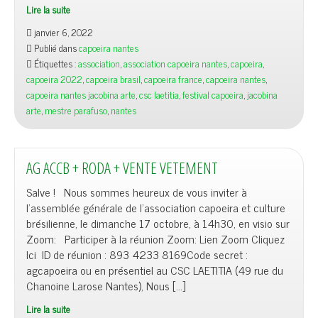
Lire la suite
janvier 6, 2022
Publié dans
capoeira nantes
Étiquettes :
association
,
association capoeira nantes
,
capoeira
,
capoeira 2022
,
capoeira brasil
,
capoeira france
,
capoeira nantes
,
capoeira nantes jacobina arte
,
csc laetitia
,
festival capoeira
,
jacobina
arte
,
mestre parafuso
,
nantes
AG ACCB + RODA + VENTE VETEMENT
Salve ! Nous sommes heureux de vous inviter à
l’assemblée générale de l’association capoeira et culture
brésilienne, le dimanche 17 octobre, à 14h30, en visio sur
Zoom: Participer à la réunion Zoom: Lien Zoom Cliquez
Ici ID de réunion : 893 4233 8169Code secret :
agcapoeira ou en présentiel au CSC LAETITIA (49 rue du
Chanoine Larose Nantes), Nous […]
Lire la suite