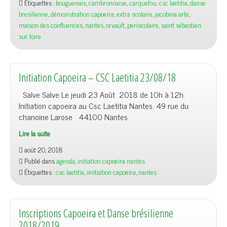
Étiquettes :
bouguenais
,
cambronnaise
,
carquefou
,
csc laetitia
,
danse
bresilienne
,
démonstration capoeira
,
extra scolaire
,
jacobina arte
,
maison des confluences
,
nantes
,
orvault
,
periscolaire
,
saint sébastien
sur loire
Initiation Capoeira – CSC Laetitia 23/08/18
Salve Salve Le jeudi 23 Août 2018 de 10h à 12h.
Initiation capoeira au Csc Laetitia Nantes. 49 rue du
chanoine Larose 44100 Nantes
Lire la suite
août 20, 2018
Publié dans
agenda
,
initiation capoeira nantes
Étiquettes :
csc laetitia
,
iinitiation capoeira
,
nantes
Inscriptions Capoeira et Danse brésilienne
2018/2019