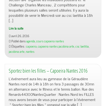
Challenge Charles Manceau , 2 compétitions pour
lesquelles plusieurs salles seront utilisées. Il y aura la
possibilité de venir le Mercredi soir au csc laetitia à 18h
[…]
Lire la suite
avril 26, 2016
Publié dans
agenda
,
cours capoeira nantes
Étiquettes :
capoeira
,
capoeira nantes jacobina arte
,
csc laetitia
,
jacobina arte
,
nantes
Sportez bien les filles – Capoeira Nantes 2016
L’événement aura lieu au gymnase de la Géraudière
Nantes nord de 14h à 18h on fera 3 passages de 30mn
en alternance avec le fitness et le tennis ballon. Rue des
Renards44300NantesQuartier : Nantes Nord les FILLES
nous avons besoin de vous pour participer à l’évènement
» Sportez bien les filles » organisé par la ville […]