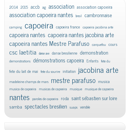
association
accb
association capoeira
2014
2015
ag
association capoeira nantes
cambronnaise
bresil
capoeira
capoeira france
camping
capoeira jacobina arte
capoeira nantes
capoeira nantes jacobina arte
capoeira nantes Mestre Parafuso
cours
carquefou
csc laetitia
demonstration
danse bresilienne
danse axe
démonstrations capoeira
Enfants
demonstrations
fete du
jacobina arte
fete du lait de mai
initiation
fete du sourire
mestre parafuso
musica
madeleine champs de mars
musica de capoeira
musicas de capoeira
musique
musique de capoeira
nantes
saint sébastien sur loire
roda
paroles de capoeira
spectacles bresilien
samba
vendée
suaps