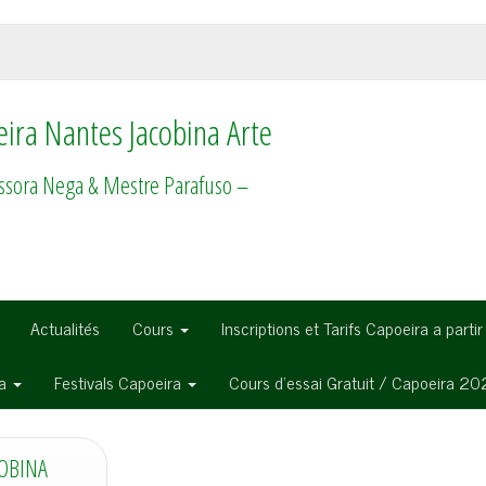
ira Nantes Jacobina Arte
ssora Nega & Mestre Parafuso –
Actualités
Cours
Inscriptions et Tarifs Capoeira a parti
ra
Festivals Capoeira
Cours d’essai Gratuit / Capoeira 2
COBINA