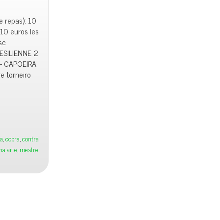
e repas): 10
 10 euros les
se
ESILIENNE 2
– CAPOEIRA
e torneiro
ra
,
cobra
,
contra
na arte
,
mestre