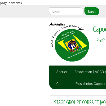
page contents
Capoe
– Profe
Accueil
Association ( ACCB )
Contact
Plus d’infos Capoei
STAGE GROUPE COBRA ET JA