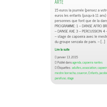
ARTE
15 euros la journée (pensez a votr
euros les enfants (jusqu-à 11 ans)
personnes que font que de la dan
PROGRAMME: 1 – DANSE AFRO BR
– DANSE AXE 3 – PERCUSSION 4 
– stage de capoeira avec le mestr
du groupe senzala de paris. – […]
Lire la suite
janvier 13, 2015
Publié dans
agenda
,
capoeira nantes
Étiquettes :
adultes
,
association
,
capoei
mestre borracha
,
coueron
,
Enfants
,
jacobi
parafuso
,
stage