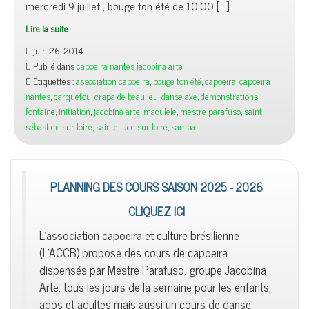
mercredi 9 juillet , bouge ton été de 10:00 […]
Lire la suite
juin 26, 2014
Publié dans
capoeira nantes jacobina arte
Étiquettes :
association capoeira
,
bouge ton été
,
capoeira
,
capoeira
nantes
,
carquefou
,
crapa de beaulieu
,
danse axe
,
demonstrations
,
fontaine
,
initiation
,
jacobina arte
,
maculele
,
mestre parafuso
,
saint
sébastien sur loire
,
sainte luce sur loire
,
samba
PLANNING DES COURS SAISON 2025 - 2026
CLIQUEZ ICI
L'association capoeira et culture brésilienne
(L'ACCB) propose des cours de capoeira
dispensés par Mestre Parafuso, groupe Jacobina
Arte, tous les jours de la semaine pour les enfants,
ados et adultes mais aussi un cours de danse