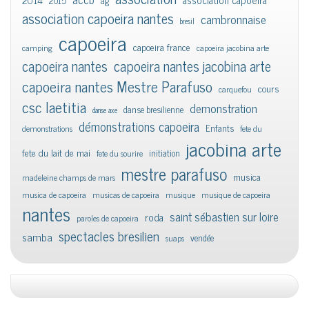
2015
ag
association capoeira nantes
cambronnaise
bresil
capoeira
capoeira france
camping
capoeira jacobina arte
capoeira nantes
capoeira nantes jacobina arte
capoeira nantes Mestre Parafuso
cours
carquefou
csc laetitia
demonstration
danse bresilienne
danse axe
démonstrations capoeira
Enfants
demonstrations
fete du
jacobina arte
fete du lait de mai
initiation
fete du sourire
mestre parafuso
musica
madeleine champs de mars
musica de capoeira
musicas de capoeira
musique
musique de capoeira
nantes
saint sébastien sur loire
roda
paroles de capoeira
spectacles bresilien
samba
vendée
suaps