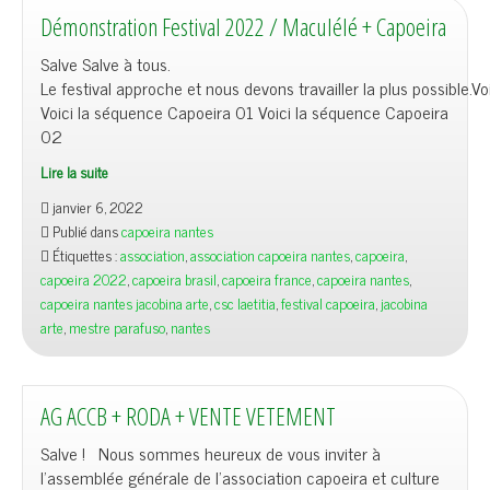
Démonstration Festival 2022 / Maculélé + Capoeira
Salve Salve à tous.
Le festival approche et nous devons travailler la plus possible.V
Voici la séquence Capoeira 01 Voici la séquence Capoeira
02
Lire la suite
janvier 6, 2022
Publié dans
capoeira nantes
Étiquettes :
association
,
association capoeira nantes
,
capoeira
,
capoeira 2022
,
capoeira brasil
,
capoeira france
,
capoeira nantes
,
capoeira nantes jacobina arte
,
csc laetitia
,
festival capoeira
,
jacobina
arte
,
mestre parafuso
,
nantes
AG ACCB + RODA + VENTE VETEMENT
Salve ! Nous sommes heureux de vous inviter à
l’assemblée générale de l’association capoeira et culture