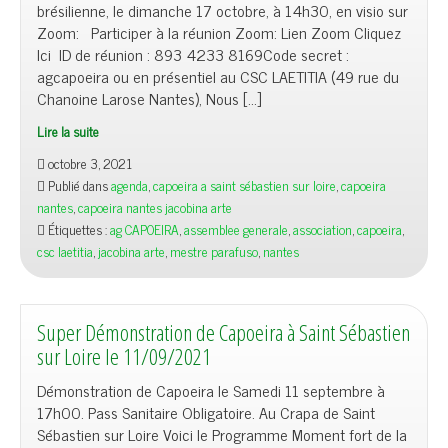
brésilienne, le dimanche 17 octobre, à 14h30, en visio sur
Zoom: Participer à la réunion Zoom: Lien Zoom Cliquez
Ici ID de réunion : 893 4233 8169Code secret :
agcapoeira ou en présentiel au CSC LAETITIA (49 rue du
Chanoine Larose Nantes), Nous […]
Lire la suite
octobre 3, 2021
Publié dans
agenda
,
capoeira a saint sébastien sur loire
,
capoeira
nantes
,
capoeira nantes jacobina arte
Étiquettes :
ag CAPOEIRA
,
assemblee generale
,
association
,
capoeira
,
csc laetitia
,
jacobina arte
,
mestre parafuso
,
nantes
Super Démonstration de Capoeira à Saint Sébastien
sur Loire le 11/09/2021
Démonstration de Capoeira le Samedi 11 septembre à
17h00. Pass Sanitaire Obligatoire. Au Crapa de Saint
Sébastien sur Loire Voici le Programme Moment fort de la