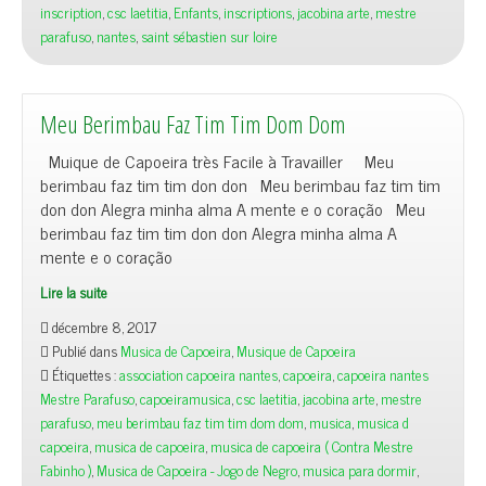
inscription
,
csc laetitia
,
Enfants
,
inscriptions
,
jacobina arte
,
mestre
parafuso
,
nantes
,
saint sébastien sur loire
Meu Berimbau Faz Tim Tim Dom Dom
Muique de Capoeira très Facile à Travailler Meu
berimbau faz tim tim don don Meu berimbau faz tim tim
don don Alegra minha alma A mente e o coração Meu
berimbau faz tim tim don don Alegra minha alma A
mente e o coração
Lire la suite
décembre 8, 2017
Publié dans
Musica de Capoeira
,
Musique de Capoeira
Étiquettes :
association capoeira nantes
,
capoeira
,
capoeira nantes
Mestre Parafuso
,
capoeiramusica
,
csc laetitia
,
jacobina arte
,
mestre
parafuso
,
meu berimbau faz tim tim dom dom
,
musica
,
musica d
capoeira
,
musica de capoeira
,
musica de capoeira ( Contra Mestre
Fabinho )
,
Musica de Capoeira - Jogo de Negro
,
musica para dormir
,