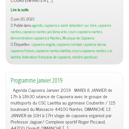
COURS ENFANTS A […]
Lire la suite
juin 20, 2021
Publié dans
agenda
,
capoeira a saint sébastien sur loire
,
capoeira
nantes
,
capoeira nantes jacobina arte
,
cours capoeira nantes
,
démonstration capoeira à Nantes
,
Musique de Capoeira
Étiquettes :
capoeira angola
,
capoeira combat
,
capoeira danse
,
capoeira france
,
capoeira nantes laetitia
,
cours capoeira nantes
,
csc
laetitia
,
federation française de capoeira
,
mestre parafuso
Programme Janvier 2019
Agenda Capoeira Janvier 2019 MARDI 8 JANVIER de
17h à 18h30 séance de Capoeira avec le groupe de
multisports du CSC Laetitia au gymnase Coubertin / 115
boulevard du Massacre 44100 Nantes. DIMANCHE 13
JANVIER de 10H à 17H stage de capoeira organisé par
Professor Jaguar/ Complexe sportif Roger Piccaud,
44700 Orvault. DIMANCHE […]