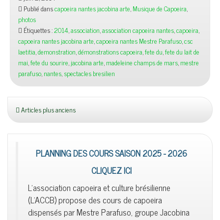
Publié dans
capoeira nantes jacobina arte
,
Musique de Capoeira
,
photos
Étiquettes :
2014
,
association
,
association capoeira nantes
,
capoeira
,
capoeira nantes jacobina arte
,
capoeira nantes Mestre Parafuso
,
csc
laetitia
,
demonstration
,
démonstrations capoeira
,
fete du
,
fete du lait de
mai
,
fete du sourire
,
jacobina arte
,
madeleine champs de mars
,
mestre
parafuso
,
nantes
,
spectacles bresilien
Articles plus anciens
PLANNING DES COURS SAISON 2025 - 2026
CLIQUEZ ICI
L'association capoeira et culture brésilienne
(L'ACCB) propose des cours de capoeira
dispensés par Mestre Parafuso, groupe Jacobina