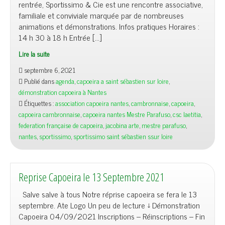
rentrée, Sportissimo & Cie est une rencontre associative,
familiale et conviviale marquée par de nombreuses
animations et démonstrations. Infos pratiques Horaires :
14 h 30 à 18 h Entrée […]
Lire la suite
septembre 6, 2021
Publié dans
agenda
,
capoeira a saint sébastien sur loire
,
démonstration capoeira à Nantes
Étiquettes :
association capoeira nantes
,
cambronnaise
,
capoeira
,
capoeira cambronnaise
,
capoeira nantes Mestre Parafuso
,
csc laetitia
,
federation française de capoeira
,
jacobina arte
,
mestre parafuso
,
nantes
,
sportissimo
,
sportissimo saint sébastien ssur loire
Reprise Capoeira le 13 Septembre 2021
Salve salve à tous Notre réprise capoeira se fera le 13
septembre. Ate Logo Un peu de lecture ↓ Démonstration
Capoeira 04/09/2021 Inscriptions – Réinscriptions – Fin