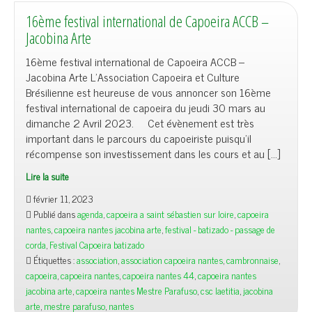
16ème festival international de Capoeira ACCB –
Jacobina Arte
16ème festival international de Capoeira ACCB –
Jacobina Arte L’Association Capoeira et Culture
Brésilienne est heureuse de vous annoncer son 16ème
festival international de capoeira du jeudi 30 mars au
dimanche 2 Avril 2023. Cet évènement est très
important dans le parcours du capoeiriste puisqu’il
récompense son investissement dans les cours et au […]
Lire la suite
février 11, 2023
Publié dans
agenda
,
capoeira a saint sébastien sur loire
,
capoeira
nantes
,
capoeira nantes jacobina arte
,
festival - batizado - passage de
corda
,
Festival Capoeira batizado
Étiquettes :
association
,
association capoeira nantes
,
cambronnaise
,
capoeira
,
capoeira nantes
,
capoeira nantes 44
,
capoeira nantes
jacobina arte
,
capoeira nantes Mestre Parafuso
,
csc laetitia
,
jacobina
arte
,
mestre parafuso
,
nantes