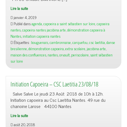
Lire la suite
janvier 4, 2019
Publié dans
agenda
,
capoeira a saint sébastien sur loire
,
capoeira
nantes
,
capoeira nantes jacobina arte
,
démonstration capoeira à
Nantes
,
initiation capoeira nantes
Étiquettes :
bouguenais
,
cambronnaise
,
carquefou
,
csc laetitia
,
danse
bresilienne
,
démonstration capoeira
,
extra scolaire
,
jacobina arte
,
maison des confluences
,
nantes
,
orvault
,
periscolaire
,
saint sébastien
sur loire
Initiation Capoeira – CSC Laetitia 23/08/18
Salve Salve Le jeudi 23 Août 2018 de 10h à 12h.
Initiation capoeira au Csc Laetitia Nantes. 49 rue du
chanoine Larose 44100 Nantes
Lire la suite
août 20, 2018