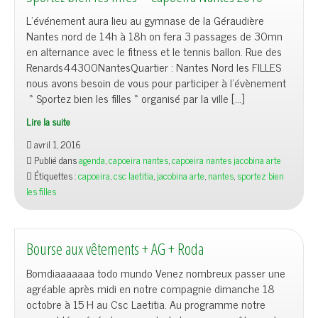
L’événement aura lieu au gymnase de la Géraudière
Nantes nord de 14h à 18h on fera 3 passages de 30mn
en alternance avec le fitness et le tennis ballon. Rue des
Renards44300NantesQuartier : Nantes Nord les FILLES
nous avons besoin de vous pour participer à l’évènement
» Sportez bien les filles » organisé par la ville […]
Lire la suite
avril 1, 2016
Publié dans
agenda
,
capoeira nantes
,
capoeira nantes jacobina arte
Étiquettes :
capoeira
,
csc laetitia
,
jacobina arte
,
nantes
,
sportez bien
les filles
Bourse aux vêtements + AG + Roda
Bomdiaaaaaaa todo mundo Venez nombreux passer une
agréable après midi en notre compagnie dimanche 18
octobre à 15 H au Csc Laetitia. Au programme notre