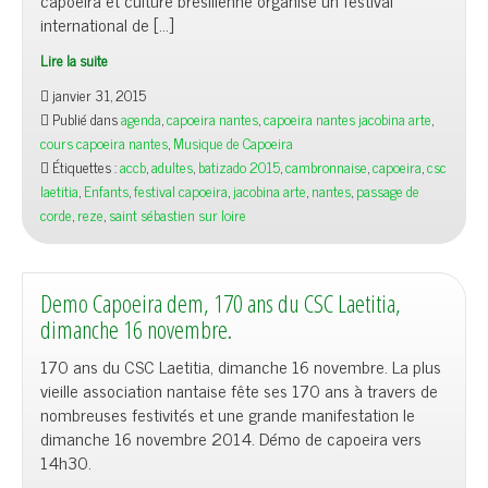
capoeira et culture brésilienne organise un festival
international de […]
Lire la suite
janvier 31, 2015
Publié dans
agenda
,
capoeira nantes
,
capoeira nantes jacobina arte
,
cours capoeira nantes
,
Musique de Capoeira
Étiquettes :
accb
,
adultes
,
batizado 2015
,
cambronnaise
,
capoeira
,
csc
laetitia
,
Enfants
,
festival capoeira
,
jacobina arte
,
nantes
,
passage de
corde
,
reze
,
saint sébastien sur loire
Demo Capoeira dem, 170 ans du CSC Laetitia,
dimanche 16 novembre.
170 ans du CSC Laetitia, dimanche 16 novembre. La plus
vieille association nantaise fête ses 170 ans à travers de
nombreuses festivités et une grande manifestation le
dimanche 16 novembre 2014. Démo de capoeira vers
14h30.