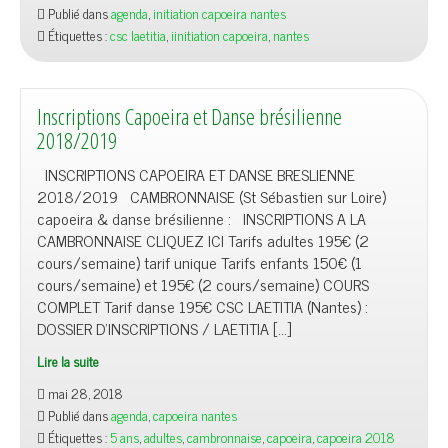
Publié dans
agenda
,
initiation capoeira nantes
Étiquettes :
csc laetitia
,
iinitiation capoeira
,
nantes
Inscriptions Capoeira et Danse brésilienne
2018/2019
INSCRIPTIONS CAPOEIRA ET DANSE BRESLIENNE
2018/2019 CAMBRONNAISE (St Sébastien sur Loire)
capoeira & danse brésilienne : INSCRIPTIONS A LA
CAMBRONNAISE CLIQUEZ ICI Tarifs adultes 195€ (2
cours/semaine) tarif unique Tarifs enfants 150€ (1
cours/semaine) et 195€ (2 cours/semaine) COURS
COMPLET Tarif danse 195€ CSC LAETITIA (Nantes) :
DOSSIER D’INSCRIPTIONS / LAETITIA […]
Lire la suite
mai 28, 2018
Publié dans
agenda
,
capoeira nantes
Étiquettes :
5 ans
,
adultes
,
cambronnaise
,
capoeira
,
capoeira 2018