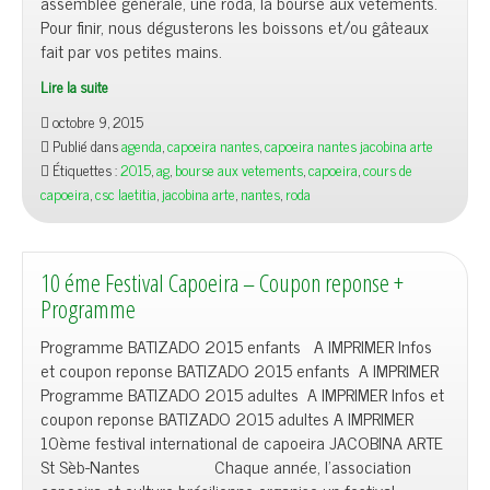
assemblée générale, une roda, la bourse aux vêtements.
Pour finir, nous dégusterons les boissons et/ou gâteaux
fait par vos petites mains.
Lire la suite
octobre 9, 2015
Publié dans
agenda
,
capoeira nantes
,
capoeira nantes jacobina arte
Étiquettes :
2015
,
ag
,
bourse aux vetements
,
capoeira
,
cours de
capoeira
,
csc laetitia
,
jacobina arte
,
nantes
,
roda
10 éme Festival Capoeira – Coupon reponse +
Programme
Programme BATIZADO 2015 enfants A IMPRIMER Infos
et coupon reponse BATIZADO 2015 enfants A IMPRIMER
Programme BATIZADO 2015 adultes A IMPRIMER Infos et
coupon reponse BATIZADO 2015 adultes A IMPRIMER
10ème festival international de capoeira JACOBINA ARTE
St Sèb-Nantes Chaque année, l’association