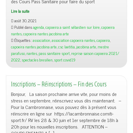
des Cours Pass Sanitaire pour faire du sport
Lire la suite
août 30, 2021
Publié dans
agenda
,
capoeira a saint sébastien sur loire
,
capoeira
nantes
,
capoeira nantes jacobina arte
Étiquettes :
association
,
association capoeira nantes
,
capoeira
,
capoeira nantes jacobina arte
,
csc laetitia
,
jacobina arte
,
mestre
parafuso
,
nantes
,
pass sanitaire sport
,
reprise saison capoeira 2021/
2022
,
spectacles bresilien
,
sport covid19
Inscriptions – Réinscriptions – Fin des Cours
Bonjour, La saison prochaine arrive vite, pour moins de
stress en septembre, réinscrivez vous dès maintenant. –
Pour la Cambronnaise, vous pouvez dès à présent vous
réinscrire en ligne sur https://lacambronnaise.comiti-
sport.fr/ RV les 28 & 30 juin et 1er septembre de 18h à
20h pour les nouvelles inscriptions. ATTENTION –