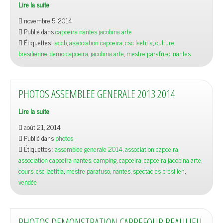
Lire la suite
novembre 5, 2014
Publié dans
capoeira nantes jacobina arte
Étiquettes :
accb
,
association capoeira
,
csc laetitia
,
culture
bresilienne
,
demo capoeira
,
jacobina arte
,
mestre parafuso
,
nantes
PHOTOS ASSEMBLEE GENERALE 2013 2014
Lire la suite
août 21, 2014
Publié dans
photos
Étiquettes :
assemblee generale 2014
,
association capoeira
,
association capoeira nantes
,
camping
,
capoeira
,
capoeira jacobina arte
,
cours
,
csc laetitia
,
mestre parafuso
,
nantes
,
spectacles bresilien
,
vendée
PHOTOS DEMONSTRATION CARREFOUR BEAULIEU