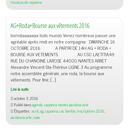
musicas de capoeira
AG+Roda+Bourse aux vêtements 2016
bomdiaaaaaaa todo mundo Venez nombreux passer une
agréable après midi en notre compagnie: DIMANCHE 16
OCTOBRE 2016 A PARTIR DE 14H AG + RODA +
BOURSE AUX VETEMENTS AU CSC LAETITIA49
RUE DU CHANOINE LAROSE 44000 NANTES ARRET
Alexandre Vincent-Ste-Thérèse LIGNE 3 Au programme
notre assemblée générale, une roda, la bourse aux
vêtements. Pour finir, […]
Lire la suite
octobre 3, 2016
Publié dans
agenda
,
capoeira nantes jacobina arte
Étiquettes :
accb
,
ag
,
capoeira
,
csc laetitia
,
inscriptions 2016
,
jacobiona arte
,
roda