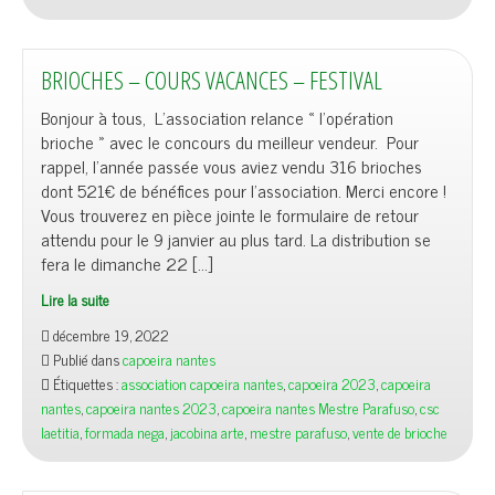
BRIOCHES – COURS VACANCES – FESTIVAL
Bonjour à tous, L’association relance « l’opération
brioche » avec le concours du meilleur vendeur. Pour
rappel, l’année passée vous aviez vendu 316 brioches
dont 521€ de bénéfices pour l’association. Merci encore !
Vous trouverez en pièce jointe le formulaire de retour
attendu pour le 9 janvier au plus tard. La distribution se
fera le dimanche 22 […]
Lire la suite
décembre 19, 2022
Publié dans
capoeira nantes
Étiquettes :
association capoeira nantes
,
capoeira 2023
,
capoeira
nantes
,
capoeira nantes 2023
,
capoeira nantes Mestre Parafuso
,
csc
laetitia
,
formada nega
,
jacobina arte
,
mestre parafuso
,
vente de brioche