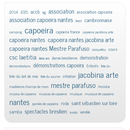
association
accb
association capoeira
2014
2015
ag
association capoeira nantes
cambronnaise
bresil
capoeira
capoeira france
camping
capoeira jacobina arte
capoeira nantes
capoeira nantes jacobina arte
capoeira nantes Mestre Parafuso
cours
carquefou
csc laetitia
demonstration
danse bresilienne
danse axe
démonstrations capoeira
Enfants
demonstrations
fete du
jacobina arte
fete du lait de mai
initiation
fete du sourire
mestre parafuso
musica
madeleine champs de mars
musica de capoeira
musicas de capoeira
musique
musique de capoeira
nantes
saint sébastien sur loire
roda
paroles de capoeira
spectacles bresilien
samba
vendée
suaps