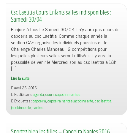
Csc Laetitia Cours Enfants salles indisponibles :
Samedi 30/04
Bonjour à tous Le Samedi 30/04 il n’y aura pas cours de
capoeira au csc Laetitia. Comme chaque année la
section GAF organise les individuels poussins et le
Challenge Charles Manceau , 2 compétitions pour
lesquelles plusieurs salles seront utilisées. Il y aura la
possibilité de venir le Mercredi soir au csc laetitia à 18h
[…]
Lire la suite
avril 26, 2016
Publié dans
agenda
,
cours capoeira nantes
Étiquettes :
capoeira
,
capoeira nantes jacobina arte
,
csc laetitia
,
jacobina arte
,
nantes
Sportez bien les filles – Capoeira Nantes 2016