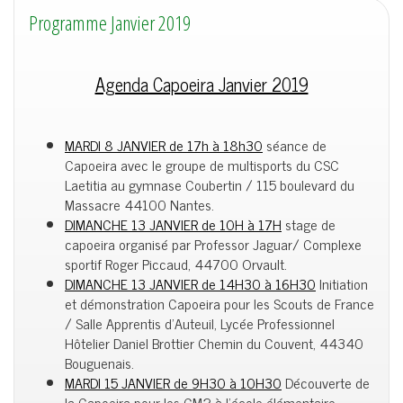
Programme Janvier 2019
Agenda Capoeira Janvier 2019
MARDI 8 JANVIER de 17h à 18h30
séance de
Capoeira avec le groupe de multisports du CSC
Laetitia au gymnase Coubertin /
115 boulevard du
Massacre
44100
Nantes
.
DIMANCHE 13 JANVIER de 10H à 17H
stage de
capoeira organisé par Professor Jaguar/ Complexe
sportif Roger Piccaud, 44700 Orvault.
DIMANCHE 13 JANVIER de 14H30 à 16H30
Initiation
et démonstration Capoeira pour les Scouts de France
/ Salle Apprentis d’Auteuil, Lycée Professionnel
Hôtelier Daniel Brottier
Chemin du Couvent, 44340
Bouguenais.
MARDI 15 JANVIER de 9H30 à 10H30
Découverte de
la Capoeira pour les CM2 à l’école élémentaire