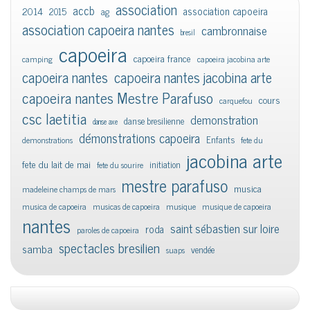
association
accb
association capoeira
2014
2015
ag
association capoeira nantes
cambronnaise
bresil
capoeira
capoeira france
camping
capoeira jacobina arte
capoeira nantes
capoeira nantes jacobina arte
capoeira nantes Mestre Parafuso
cours
carquefou
csc laetitia
demonstration
danse bresilienne
danse axe
démonstrations capoeira
Enfants
demonstrations
fete du
jacobina arte
fete du lait de mai
initiation
fete du sourire
mestre parafuso
musica
madeleine champs de mars
musica de capoeira
musicas de capoeira
musique
musique de capoeira
nantes
saint sébastien sur loire
roda
paroles de capoeira
spectacles bresilien
samba
vendée
suaps