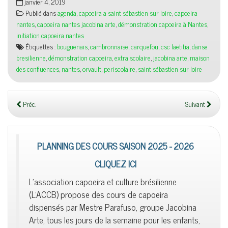
janvier 4, 2019
Publié dans
agenda
,
capoeira a saint sébastien sur loire
,
capoeira
nantes
,
capoeira nantes jacobina arte
,
démonstration capoeira à Nantes
,
initiation capoeira nantes
Étiquettes :
bouguenais
,
cambronnaise
,
carquefou
,
csc laetitia
,
danse
bresilienne
,
démonstration capoeira
,
extra scolaire
,
jacobina arte
,
maison
des confluences
,
nantes
,
orvault
,
periscolaire
,
saint sébastien sur loire
Préc.
Suivant
PLANNING DES COURS SAISON 2025 - 2026
CLIQUEZ ICI
L'association capoeira et culture brésilienne
(L'ACCB) propose des cours de capoeira
dispensés par Mestre Parafuso, groupe Jacobina
Arte, tous les jours de la semaine pour les enfants,