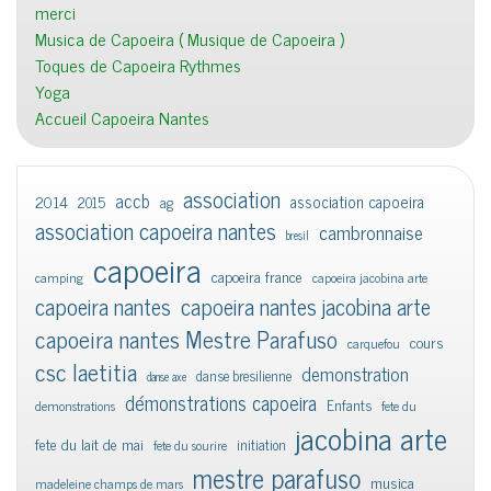
merci
Musica de Capoeira ( Musique de Capoeira )
Toques de Capoeira Rythmes
Yoga
Accueil Capoeira Nantes
association
accb
association capoeira
2014
2015
ag
association capoeira nantes
cambronnaise
bresil
capoeira
capoeira france
camping
capoeira jacobina arte
capoeira nantes
capoeira nantes jacobina arte
capoeira nantes Mestre Parafuso
cours
carquefou
csc laetitia
demonstration
danse bresilienne
danse axe
démonstrations capoeira
Enfants
demonstrations
fete du
jacobina arte
fete du lait de mai
initiation
fete du sourire
mestre parafuso
musica
madeleine champs de mars