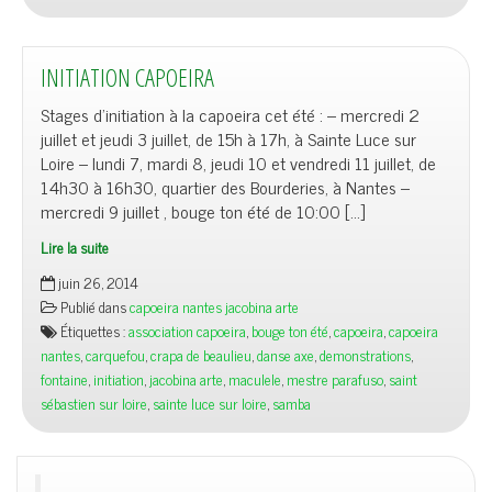
INITIATION CAPOEIRA
Stages d’initiation à la capoeira cet été : – mercredi 2
juillet et jeudi 3 juillet, de 15h à 17h, à Sainte Luce sur
Loire – lundi 7, mardi 8, jeudi 10 et vendredi 11 juillet, de
14h30 à 16h30, quartier des Bourderies, à Nantes –
mercredi 9 juillet , bouge ton été de 10:00 […]
Lire la suite
juin 26, 2014
Publié dans
capoeira nantes jacobina arte
Étiquettes :
association capoeira
,
bouge ton été
,
capoeira
,
capoeira
nantes
,
carquefou
,
crapa de beaulieu
,
danse axe
,
demonstrations
,
fontaine
,
initiation
,
jacobina arte
,
maculele
,
mestre parafuso
,
saint
sébastien sur loire
,
sainte luce sur loire
,
samba