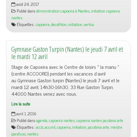
août 24, 2017
Publié dans
démonstration capoeira à Nantes
,
initiation capoeira
nantes
Étiquettes :
capoeira
,
decathlon
,
initiation
,
vertou
Gymnase Gaston Turpin (Nantes) le jeudi 7 avril et
le mardi 12 avril
Stage de Capoeira avec le Centre de loisirs « la manu »
(centre ACCOORD) pendant les vacances d’avril
au Gymnase Gaston turpin (Nantes) le jeudi 7 avril et le
mardi 12 avril; 14h30-16h30. 33 Rue Gaston Turpin,
44000 Nantes venez avec nous.
Lire la suite
avril 1, 2016
Publié dans
agenda
,
capoeira nantes
,
capoeira nantes jacobina arte
Étiquettes :
accb
,
accord
,
capoeira
,
initiation
,
jacoibina arte
,
mestre
parafuso
,
nantes