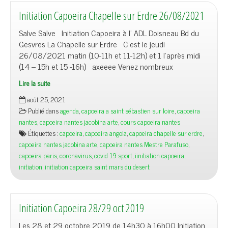
Initiation Capoeira Chapelle sur Erdre 26/08/2021
Salve Salve Initiation Capoeira à l’ ADL Doisneau Bd du
Gesvres La Chapelle sur Erdre C’est le jeudi
26/08/2021 matin (10-11h et 11-12h) et 1 l’après midi
(14 – 15h et 15 -16h) axeeee Venez nombreux
Lire la suite
août 25, 2021
Publié dans
agenda
,
capoeira a saint sébastien sur loire
,
capoeira
nantes
,
capoeira nantes jacobina arte
,
cours capoeira nantes
Étiquettes :
capoeira
,
capoeira angola
,
capoeira chapelle sur erdre
,
capoeira nantes jacobina arte
,
capoeira nantes Mestre Parafuso
,
capoeira paris
,
coronavirus
,
covid 19 sport
,
iinitiation capoeira
,
initiation
,
initiation capoeira saint mars du desert
Initiation Capoeira 28/29 oct 2019
Les 28 et 29 octobre 2019 de 14h30 à 16h00 Initiation