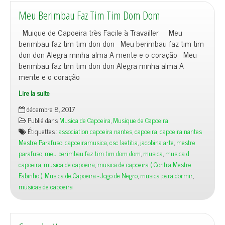
Meu Berimbau Faz Tim Tim Dom Dom
Muique de Capoeira très Facile à Travailler Meu
berimbau faz tim tim don don Meu berimbau faz tim tim
don don Alegra minha alma A mente e o coração Meu
berimbau faz tim tim don don Alegra minha alma A
mente e o coração
Lire la suite
décembre 8, 2017
Publié dans
Musica de Capoeira
,
Musique de Capoeira
Étiquettes :
association capoeira nantes
,
capoeira
,
capoeira nantes
Mestre Parafuso
,
capoeiramusica
,
csc laetitia
,
jacobina arte
,
mestre
parafuso
,
meu berimbau faz tim tim dom dom
,
musica
,
musica d
capoeira
,
musica de capoeira
,
musica de capoeira ( Contra Mestre
Fabinho )
,
Musica de Capoeira - Jogo de Negro
,
musica para dormir
,
musicas de capoeira