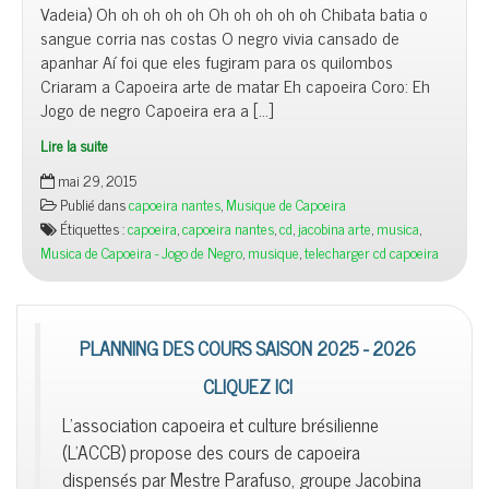
Vadeia) Oh oh oh oh oh Oh oh oh oh oh Chibata batia o
sangue corria nas costas O negro vivia cansado de
apanhar Aí foi que eles fugiram para os quilombos
Criaram a Capoeira arte de matar Eh capoeira Coro: Eh
Jogo de negro Capoeira era a […]
Lire la suite
mai 29, 2015
Publié dans
capoeira nantes
,
Musique de Capoeira
Étiquettes :
capoeira
,
capoeira nantes
,
cd
,
jacobina arte
,
musica
,
Musica de Capoeira - Jogo de Negro
,
musique
,
telecharger cd capoeira
PLANNING DES COURS SAISON 2025 - 2026
CLIQUEZ ICI
L'association capoeira et culture brésilienne
(L'ACCB) propose des cours de capoeira
dispensés par Mestre Parafuso, groupe Jacobina