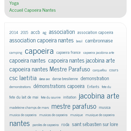
Yoga
Accueil Capoeira Nantes
association
accb
association capoeira
2014
2015
ag
association capoeira nantes
cambronnaise
bresil
capoeira
capoeira france
camping
capoeira jacobina arte
capoeira nantes
capoeira nantes jacobina arte
capoeira nantes Mestre Parafuso
cours
carquefou
csc laetitia
demonstration
danse bresilienne
danse axe
démonstrations capoeira
Enfants
demonstrations
fete du
jacobina arte
fete du lait de mai
initiation
fete du sourire
mestre parafuso
musica
madeleine champs de mars
musica de capoeira
musicas de capoeira
musique
musique de capoeira
nantes
saint sébastien sur loire
roda
paroles de capoeira