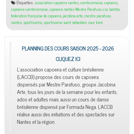
Étiquettes :
association capoeira nantes
,
cambronnaise
,
capoeira
,
capoeira cambronnaise
,
capoeira nantes Mestre Parafuso
,
csc laetitia
,
federation française de capoeira
,
jacobina arte
,
mestre parafuso
,
nantes
,
sportissimo
,
sportissimo saint sébastien ssur loire
PLANNING DES COURS SAISON 2025 - 2026
CLIQUEZ ICI
L'association capoeira et culture brésilienne
(L'ACCB) propose des cours de capoeira
dispensés par Mestre Parafuso, groupe Jacobina
Arte, tous les jours de la semaine pour les enfants,
ados et adultes mais aussi un cours de danse
brésilienne dispensé par Formada Nega. L'ACCB
réalise aussi des initiations et des spectacles sur
Nantes et la région.