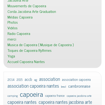
Jacobina Arte
Mouvements de Capoeira
Corda Jacobina Arte Graduation
Médias Capoeira
Photos
Vidéos
Radio Capoeira
merci
Musica de Capoeira ( Musique de Capoeira )
Toques de Capoeira Rythmes
Yoga
Accueil Capoeira Nantes
association
accb
association capoeira
2014
2015
ag
association capoeira nantes
cambronnaise
bresil
capoeira
capoeira france
camping
capoeira jacobina arte
capoeira nantes
capoeira nantes jacobina arte