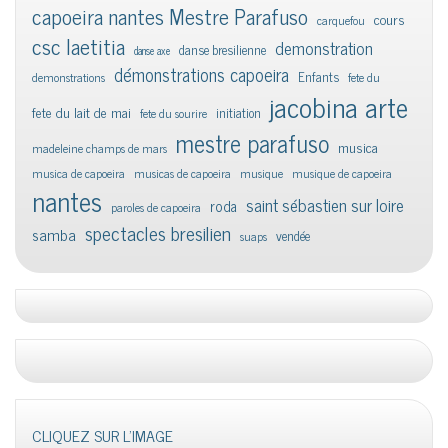
capoeira nantes Mestre Parafuso
cours
carquefou
csc laetitia
demonstration
danse bresilienne
danse axe
démonstrations capoeira
Enfants
demonstrations
fete du
jacobina arte
fete du lait de mai
initiation
fete du sourire
mestre parafuso
musica
madeleine champs de mars
musica de capoeira
musicas de capoeira
musique
musique de capoeira
nantes
saint sébastien sur loire
roda
paroles de capoeira
spectacles bresilien
samba
vendée
suaps
CLIQUEZ SUR L'IMAGE