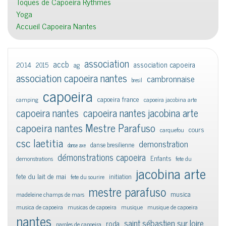
Toques de Capoeira Rythmes
Yoga
Accueil Capoeira Nantes
association
accb
association capoeira
2014
2015
ag
association capoeira nantes
cambronnaise
bresil
capoeira
capoeira france
camping
capoeira jacobina arte
capoeira nantes
capoeira nantes jacobina arte
capoeira nantes Mestre Parafuso
cours
carquefou
csc laetitia
demonstration
danse bresilienne
danse axe
démonstrations capoeira
Enfants
demonstrations
fete du
jacobina arte
fete du lait de mai
initiation
fete du sourire
mestre parafuso
musica
madeleine champs de mars
musica de capoeira
musicas de capoeira
musique
musique de capoeira
nantes
saint sébastien sur loire
roda
paroles de capoeira