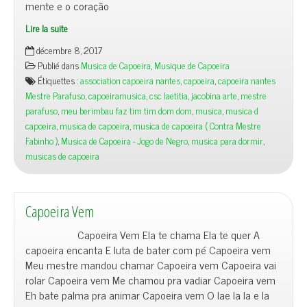
mente e o coração
Lire la suite
décembre 8, 2017
Publié dans
Musica de Capoeira
,
Musique de Capoeira
Étiquettes :
association capoeira nantes
,
capoeira
,
capoeira nantes
Mestre Parafuso
,
capoeiramusica
,
csc laetitia
,
jacobina arte
,
mestre
parafuso
,
meu berimbau faz tim tim dom dom
,
musica
,
musica d
capoeira
,
musica de capoeira
,
musica de capoeira ( Contra Mestre
Fabinho )
,
Musica de Capoeira - Jogo de Negro
,
musica para dormir
,
musicas de capoeira
Capoeira Vem
Capoeira Vem Ela te chama Ela te quer A
capoeira encanta E luta de bater com pé Capoeira vem
Meu mestre mandou chamar Capoeira vem Capoeira vai
rolar Capoeira vem Me chamou pra vadiar Capoeira vem
Eh bate palma pra animar Capoeira vem O lae la la e la