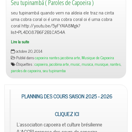
Seu tupinambá ( Paroles de Capoeira )
seu tupinambá quando vem na aldeia ele traz na cinta
uma cobra coral oi é uma cobra coral oi é uma cobra
coral http://youtu.be/5yFYAlA8Mgk?
list=PL4D087B6F2B1CA54A
Lire la suite
octobre 20, 2014
Publié dans
capoeira nantes jacobina arte
,
Musique de Capoeira
Étiquettes :
capoeira
,
jacobina arte
,
music
,
musica
,
musique
,
nantes
,
paroles de capoeira
,
seu tupinamba
PLANNING DES COURS SAISON 2025 - 2026
CLIQUEZ ICI
L'association capoeira et culture brésilienne
(L'ACCB) propose des cours de capoeira