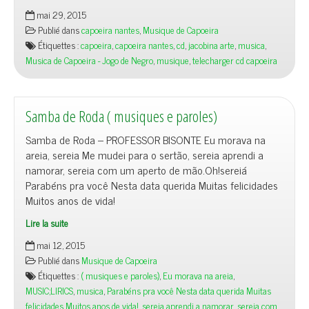
mai 29, 2015
Publié dans
capoeira nantes
,
Musique de Capoeira
Étiquettes :
capoeira
,
capoeira nantes
,
cd
,
jacobina arte
,
musica
,
Musica de Capoeira - Jogo de Negro
,
musique
,
telecharger cd capoeira
Samba de Roda ( musiques e paroles)
Samba de Roda – PROFESSOR BISONTE Eu morava na
areia, sereia Me mudei para o sertão, sereia aprendi a
namorar, sereia com um aperto de mão.Oh!sereiá
Parabéns pra você Nesta data querida Muitas felicidades
Muitos anos de vida!
Lire la suite
mai 12, 2015
Publié dans
Musique de Capoeira
Étiquettes :
( musiques e paroles)
,
Eu morava na areia
,
MUSIC;LIRICS
,
musica
,
Parabéns pra você Nesta data querida Muitas
felicidades Muitos anos de vida!
,
sereia aprendi a namorar
,
sereia com