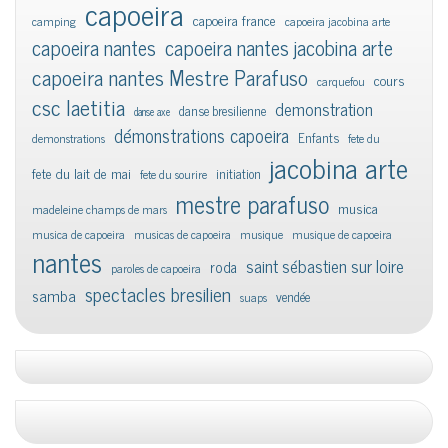
capoeira
capoeira france
camping
capoeira jacobina arte
capoeira nantes
capoeira nantes jacobina arte
capoeira nantes Mestre Parafuso
cours
carquefou
csc laetitia
demonstration
danse bresilienne
danse axe
démonstrations capoeira
Enfants
demonstrations
fete du
jacobina arte
fete du lait de mai
initiation
fete du sourire
mestre parafuso
musica
madeleine champs de mars
musica de capoeira
musicas de capoeira
musique
musique de capoeira
nantes
saint sébastien sur loire
roda
paroles de capoeira
spectacles bresilien
samba
vendée
suaps