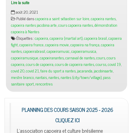
Lire la suite
août 20, 2021
Publié dans
capoeira a saint sébastien sur loire
,
capoeira nantes
,
capoeira nantes jacobina arte
,
cours capoeira nantes
,
démonstration
capoeira à Nantes
Étiquettes :
capoeira
,
capoeira (martial art)
,
capoeira brasil
,
capoeira
fight
,
capoeira france
,
capoeira movie
,
capoeira na frança
,
capoeira
nantes
,
capoeirabrasil
,
capoeiramusic
,
capoeiramusica
,
capoeiramusique
,
capoeiranantes
,
carnaval de nantes
,
cours
,
cours
capoeira
,
cours de capoeira
,
cours de capoeira nantes
,
courss
,
covid 19
,
covid 20
,
covid 21
,
faire du sport a nantes
,
jacaranda
,
jacobinaarte
,
mestre branco
,
nantais
,
nantes
,
nantes (city/town/village)
,
pass
sanitaire sport
,
rencontres
PLANNING DES COURS SAISON 2025 - 2026
CLIQUEZ ICI
L'association capoeira et culture brésilienne