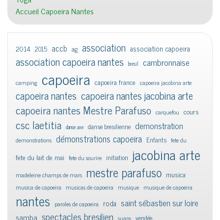
Accueil Capoeira Nantes
association
accb
association capoeira
2014
2015
ag
association capoeira nantes
cambronnaise
bresil
capoeira
capoeira france
camping
capoeira jacobina arte
capoeira nantes
capoeira nantes jacobina arte
capoeira nantes Mestre Parafuso
cours
carquefou
csc laetitia
demonstration
danse bresilienne
danse axe
démonstrations capoeira
Enfants
demonstrations
fete du
jacobina arte
fete du lait de mai
initiation
fete du sourire
mestre parafuso
musica
madeleine champs de mars
musica de capoeira
musicas de capoeira
musique
musique de capoeira
nantes
saint sébastien sur loire
roda
paroles de capoeira
spectacles bresilien
samba
vendée
suaps