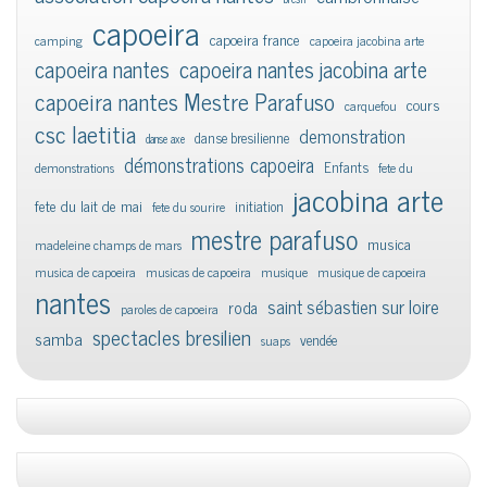
capoeira
capoeira france
camping
capoeira jacobina arte
capoeira nantes
capoeira nantes jacobina arte
capoeira nantes Mestre Parafuso
cours
carquefou
csc laetitia
demonstration
danse bresilienne
danse axe
démonstrations capoeira
Enfants
demonstrations
fete du
jacobina arte
fete du lait de mai
initiation
fete du sourire
mestre parafuso
musica
madeleine champs de mars
musica de capoeira
musicas de capoeira
musique
musique de capoeira
nantes
saint sébastien sur loire
roda
paroles de capoeira
spectacles bresilien
samba
vendée
suaps