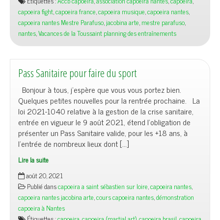
Étiquettes :
Accb capoeira
,
association capoeira nantes
,
capoeira
,
capoeira fight
,
capoeira france
,
capoeira musique
,
capoeira nantes
,
capoeira nantes Mestre Parafuso
,
jacobina arte
,
mestre parafuso
,
nantes
,
Vacances de la Toussaint planning des entraînements
Pass Sanitaire pour faire du sport
Bonjour à tous, j’espère que vous vous portez bien.
Quelques petites nouvelles pour la rentrée prochaine. La
loi 2021-1040 relative à la gestion de la crise sanitaire,
entrée en vigueur le 9 août 2021, étend l’obligation de
présenter un Pass Sanitaire valide, pour les +18 ans, à
l’entrée de nombreux lieux dont […]
Lire la suite
août 20, 2021
Publié dans
capoeira a saint sébastien sur loire
,
capoeira nantes
,
capoeira nantes jacobina arte
,
cours capoeira nantes
,
démonstration
capoeira à Nantes
Étiquettes :
capoeira
,
capoeira (martial art)
,
capoeira brasil
,
capoeira