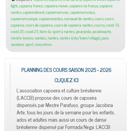
fight
,
capoeira france
,
capoeira movie
,
capoeira na frança
,
capoeira
nantes
,
capoeirabrasil
,
capoeiramusic
,
capoeiramusica
,
capoeiramusique
,
capoeiranantes
,
carnaval de nantes
,
cours
,
cours
capoeira
,
cours de capoeira
,
cours de capoeira nantes
,
courss
,
covid 19
,
covid 20
,
covid 21
,
faire du sport a nantes
,
jacaranda
,
jacobinaarte
,
mestre branco
,
nantais
,
nantes
,
nantes (city/town/village)
,
pass
sanitaire sport
,
rencontres
PLANNING DES COURS SAISON 2025 - 2026
CLIQUEZ ICI
L'association capoeira et culture brésilienne
(L'ACCB) propose des cours de capoeira
dispensés par Mestre Parafuso, groupe Jacobina
Arte, tous les jours de la semaine pour les enfants,
ados et adultes mais aussi un cours de danse
brésilienne dispensé par Formada Nega. L'ACCB