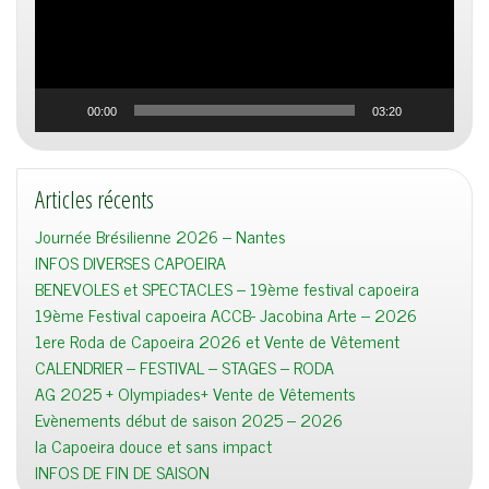
00:00
03:20
Articles récents
Journée Brésilienne 2026 – Nantes
INFOS DIVERSES CAPOEIRA
BENEVOLES et SPECTACLES – 19ème festival capoeira
19ème Festival capoeira ACCB- Jacobina Arte – 2026
1ere Roda de Capoeira 2026 et Vente de Vêtement
CALENDRIER – FESTIVAL – STAGES – RODA
AG 2025 + Olympiades+ Vente de Vêtements
Evènements début de saison 2025 – 2026
la Capoeira douce et sans impact
INFOS DE FIN DE SAISON