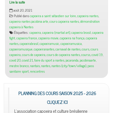
Lire la suite
août 20, 2021
Publié dans
capoeira a saint sébastien sur loire
,
capoeira nantes
,
capoeira nantes jacobina arte
,
cours capoeira nantes
,
démonstration
capoeira à Nantes
Étiquettes :
capoeira
,
capoeira (martial art)
,
capoeira brasil
,
capoeira
fight
,
capoeira france
,
capoeira movie
,
capoeira na frança
,
capoeira
nantes
,
capoeirabrasil
,
capoeiramusic
,
capoeiramusica
,
capoeiramusique
,
capoeiranantes
,
carnaval de nantes
,
cours
,
cours
capoeira
,
cours de capoeira
,
cours de capoeira nantes
,
courss
,
covid 19
,
covid 20
,
covid 21
,
faire du sport a nantes
,
jacaranda
,
jacobinaarte
,
mestre branco
,
nantais
,
nantes
,
nantes (city/town/village)
,
pass
sanitaire sport
,
rencontres
PLANNING DES COURS SAISON 2025 - 2026
CLIQUEZ ICI
L'association capoeira et culture brésilienne