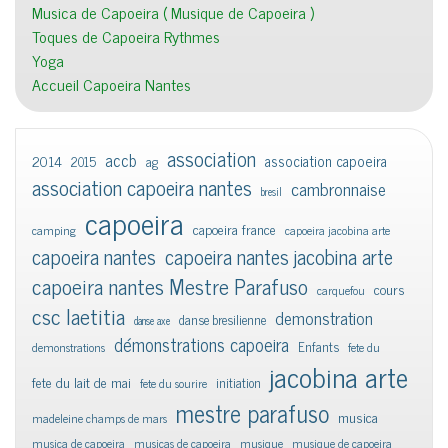
Musica de Capoeira ( Musique de Capoeira )
Toques de Capoeira Rythmes
Yoga
Accueil Capoeira Nantes
association
accb
association capoeira
2014
2015
ag
association capoeira nantes
cambronnaise
bresil
capoeira
capoeira france
camping
capoeira jacobina arte
capoeira nantes
capoeira nantes jacobina arte
capoeira nantes Mestre Parafuso
cours
carquefou
csc laetitia
demonstration
danse bresilienne
danse axe
démonstrations capoeira
Enfants
demonstrations
fete du
jacobina arte
fete du lait de mai
initiation
fete du sourire
mestre parafuso
musica
madeleine champs de mars
musica de capoeira
musicas de capoeira
musique
musique de capoeira