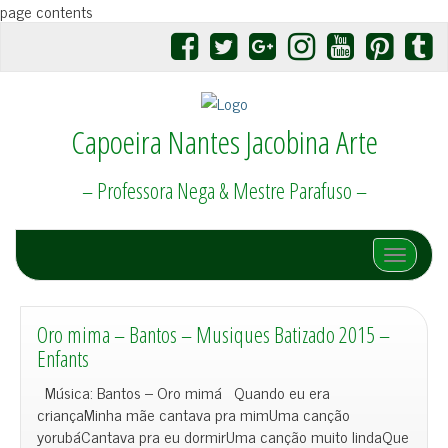
page contents
Capoeira Nantes Jacobina Arte
– Professora Nega & Mestre Parafuso –
Afficher/
Oro mima – Bantos – Musiques Batizado 2015 –
Enfants
Música: Bantos – Oro mimá Quando eu era
criançaMinha mãe cantava pra mimUma canção
yorubáCantava pra eu dormirUma canção muito lindaQue