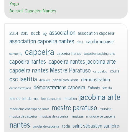
Yoga
Accueil Capoeira Nantes
association
accb
association capoeira
2014
2015
ag
association capoeira nantes
cambronnaise
bresil
capoeira
capoeira france
camping
capoeira jacobina arte
capoeira nantes
capoeira nantes jacobina arte
capoeira nantes Mestre Parafuso
cours
carquefou
csc laetitia
demonstration
danse bresilienne
danse axe
démonstrations capoeira
Enfants
demonstrations
fete du
jacobina arte
fete du lait de mai
initiation
fete du sourire
mestre parafuso
musica
madeleine champs de mars
musica de capoeira
musicas de capoeira
musique
musique de capoeira
nantes
saint sébastien sur loire
roda
paroles de capoeira