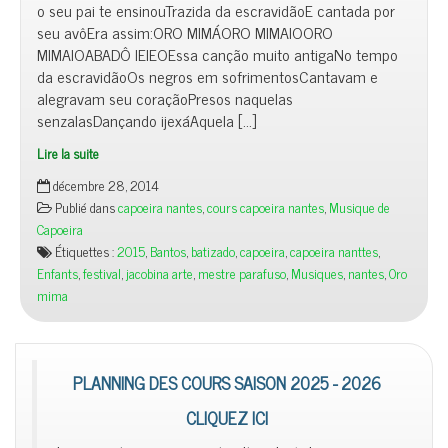
o seu pai te ensinouTrazida da escravidãoE cantada por
seu avôEra assim:ORO MIMÁORO MIMAIOORO
MIMAIOABADÔ IEIEOEssa canção muito antigaNo tempo
da escravidãoOs negros em sofrimentosCantavam e
alegravam seu coraçãoPresos naquelas
senzalasDançando ijexáAquela […]
Lire la suite
décembre 28, 2014
Publié dans
capoeira nantes
,
cours capoeira nantes
,
Musique de
Capoeira
Étiquettes :
2015
,
Bantos
,
batizado
,
capoeira
,
capoeira nanttes
,
Enfants
,
festival
,
jacobina arte
,
mestre parafuso
,
Musiques
,
nantes
,
Oro
mima
PLANNING DES COURS SAISON 2025 - 2026
CLIQUEZ ICI