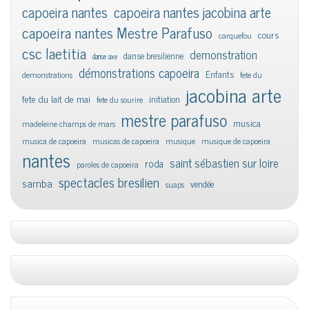
capoeira nantes
capoeira nantes jacobina arte
capoeira nantes Mestre Parafuso
cours
carquefou
csc laetitia
demonstration
danse bresilienne
danse axe
démonstrations capoeira
Enfants
demonstrations
fete du
jacobina arte
fete du lait de mai
initiation
fete du sourire
mestre parafuso
musica
madeleine champs de mars
musica de capoeira
musicas de capoeira
musique
musique de capoeira
nantes
saint sébastien sur loire
roda
paroles de capoeira
spectacles bresilien
samba
vendée
suaps