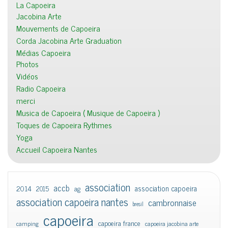
La Capoeira
Jacobina Arte
Mouvements de Capoeira
Corda Jacobina Arte Graduation
Médias Capoeira
Photos
Vidéos
Radio Capoeira
merci
Musica de Capoeira ( Musique de Capoeira )
Toques de Capoeira Rythmes
Yoga
Accueil Capoeira Nantes
association
accb
association capoeira
2014
2015
ag
association capoeira nantes
cambronnaise
bresil
capoeira
capoeira france
camping
capoeira jacobina arte