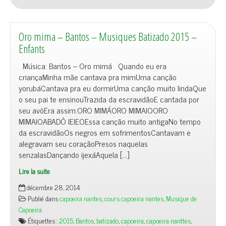
Oro mima – Bantos – Musiques Batizado 2015 –
Enfants
Música: Bantos – Oro mimá Quando eu era
criançaMinha mãe cantava pra mimUma canção
yorubáCantava pra eu dormirUma canção muito lindaQue
o seu pai te ensinouTrazida da escravidãoE cantada por
seu avôEra assim:ORO MIMÁORO MIMAIOORO
MIMAIOABADÔ IEIEOEssa canção muito antigaNo tempo
da escravidãoOs negros em sofrimentosCantavam e
alegravam seu coraçãoPresos naquelas
senzalasDançando ijexáAquela […]
Lire la suite
décembre 28, 2014
Publié dans
capoeira nantes
,
cours capoeira nantes
,
Musique de
Capoeira
Étiquettes :
2015
,
Bantos
,
batizado
,
capoeira
,
capoeira nanttes
,