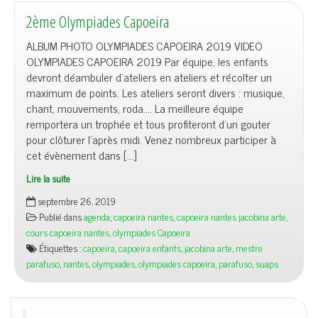
2ème Olympiades Capoeira
ALBUM PHOTO OLYMPIADES CAPOEIRA 2019 VIDEO
OLYMPIADES CAPOEIRA 2019 Par équipe, les enfants
devront déambuler d’ateliers en ateliers et récolter un
maximum de points. Les ateliers seront divers : musique,
chant, mouvements, roda…. La meilleure équipe
remportera un trophée et tous profiteront d’un gouter
pour clôturer l’après midi. Venez nombreux participer à
cet évènement dans […]
Lire la suite
septembre 26, 2019
Publié dans
agenda
,
capoeira nantes
,
capoeira nantes jacobina arte
,
cours capoeira nantes
,
olympiades Capoeira
Étiquettes :
capoeira
,
capoeira enfants
,
jacobina arte
,
mestre
parafuso
,
nantes
,
olympiades
,
olympiades capoeira
,
parafuso
,
suaps