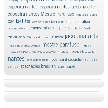
capoeira nantes
capoeira nantes jacobina arte
capoeira nantes Mestre Parafuso
cours
carquefou
csc laetitia
demonstration
danse bresilienne
danse axe
démonstrations capoeira
Enfants
demonstrations
fete du
jacobina arte
fete du lait de mai
initiation
fete du sourire
mestre parafuso
musica
madeleine champs de mars
musica de capoeira
musicas de capoeira
musique
musique de capoeira
nantes
saint sébastien sur loire
roda
paroles de capoeira
spectacles bresilien
samba
vendée
suaps