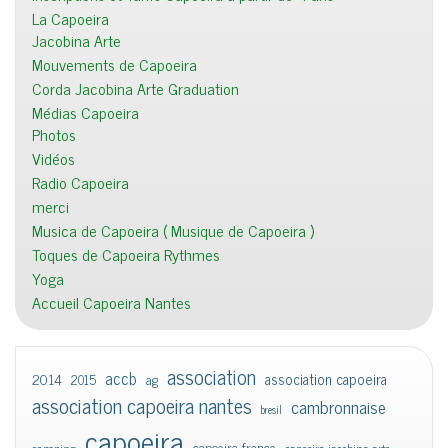
La Capoeira
Jacobina Arte
Mouvements de Capoeira
Corda Jacobina Arte Graduation
Médias Capoeira
Photos
Vidéos
Radio Capoeira
merci
Musica de Capoeira ( Musique de Capoeira )
Toques de Capoeira Rythmes
Yoga
Accueil Capoeira Nantes
association
accb
association capoeira
2014
2015
ag
association capoeira nantes
cambronnaise
bresil
capoeira
capoeira france
camping
capoeira jacobina arte