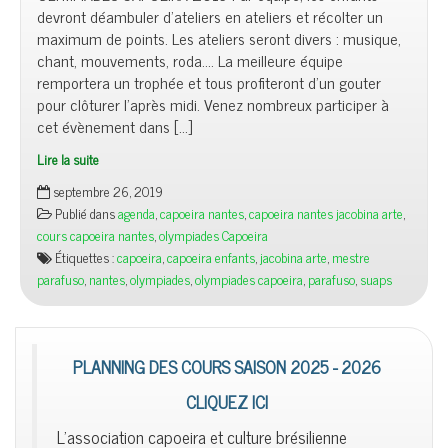
devront déambuler d’ateliers en ateliers et récolter un
maximum de points. Les ateliers seront divers : musique,
chant, mouvements, roda…. La meilleure équipe
remportera un trophée et tous profiteront d’un gouter
pour clôturer l’après midi. Venez nombreux participer à
cet évènement dans […]
Lire la suite
septembre 26, 2019
Publié dans
agenda
,
capoeira nantes
,
capoeira nantes jacobina arte
,
cours capoeira nantes
,
olympiades Capoeira
Étiquettes :
capoeira
,
capoeira enfants
,
jacobina arte
,
mestre
parafuso
,
nantes
,
olympiades
,
olympiades capoeira
,
parafuso
,
suaps
PLANNING DES COURS SAISON 2025 - 2026
CLIQUEZ ICI
L'association capoeira et culture brésilienne