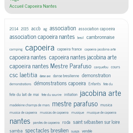
Accueil Capoeira Nantes
association
accb
association capoeira
2014
2015
ag
association capoeira nantes
cambronnaise
bresil
capoeira
capoeira france
camping
capoeira jacobina arte
capoeira nantes
capoeira nantes jacobina arte
capoeira nantes Mestre Parafuso
cours
carquefou
csc laetitia
demonstration
danse bresilienne
danse axe
démonstrations capoeira
Enfants
demonstrations
fete du
jacobina arte
fete du lait de mai
initiation
fete du sourire
mestre parafuso
musica
madeleine champs de mars
musica de capoeira
musicas de capoeira
musique
musique de capoeira
nantes
saint sébastien sur loire
roda
paroles de capoeira
spectacles bresilien
samba
vendée
suaps