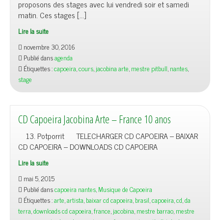
proposons des stages avec lui vendredi soir et samedi
matin. Ces stages […]
Lire la suite
novembre 30, 2016
Publié dans
agenda
Étiquettes :
capoeira
,
cours
,
jacobina arte
,
mestre pitbull
,
nantes
,
stage
CD Capoeira Jacobina Arte – France 10 anos
13. Potporrit TELECHARGER CD CAPOEIRA – BAIXAR
CD CAPOEIRA – DOWNLOADS CD CAPOEIRA
Lire la suite
mai 5, 2015
Publié dans
capoeira nantes
,
Musique de Capoeira
Étiquettes :
arte
,
artista
,
baixar cd capoeira
,
brasil
,
capoeira
,
cd
,
da
terra
,
downloads cd capoeira
,
france
,
jacobina
,
mestre barrao
,
mestre