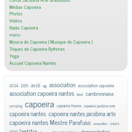
Médias Capoeira
Photos
Vidéos
Radio Capoeira
merci
Musica de Capoeira ( Musique de Capoeira )
Toques de Capoeira Rythmes
Yoga
Accueil Capoeira Nantes
association
accb
association capoeira
2014
2015
ag
association capoeira nantes
cambronnaise
bresil
capoeira
capoeira france
camping
capoeira jacobina arte
capoeira nantes
capoeira nantes jacobina arte
capoeira nantes Mestre Parafuso
cours
carquefou
csc laetitia
demonstration