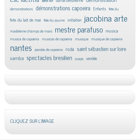
danse bresilienne
danse axe
démonstrations capoeira
Enfants
demonstrations
fete du
jacobina arte
fete du lait de mai
initiation
fete du sourire
mestre parafuso
musica
madeleine champs de mars
musica de capoeira
musicas de capoeira
musique
musique de capoeira
nantes
saint sébastien sur loire
roda
paroles de capoeira
spectacles bresilien
samba
vendée
suaps
CLIQUEZ SUR L'IMAGE