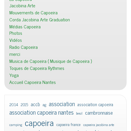
Jacobina Arte
Mouvements de Capoeira
Corda Jacobina Arte Graduation
Médias Capoeira
Photos
Vidéos
Radio Capoeira
merci
Musica de Capoeira ( Musique de Capoeira )
Toques de Capoeira Rythmes
Yoga
Accueil Capoeira Nantes
association
accb
association capoeira
2014
2015
ag
association capoeira nantes
cambronnaise
bresil
capoeira
capoeira france
camping
capoeira jacobina arte