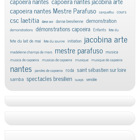
capoeira nantes
capoeira nantes jacobina arte
capoeira nantes Mestre Parafuso
cours
carquefou
csc laetitia
demonstration
danse bresilienne
danse axe
démonstrations capoeira
Enfants
demonstrations
fete du
jacobina arte
fete du lait de mai
initiation
fete du sourire
mestre parafuso
musica
madeleine champs de mars
musica de capoeira
musicas de capoeira
musique
musique de capoeira
nantes
saint sébastien sur loire
roda
paroles de capoeira
spectacles bresilien
samba
vendée
suaps