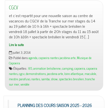
CGCV
et c’est repartit pour une nouvelle saison au centre de
vacances du CGCV de la Tranche sur mer stages du 14
au 19 juillet de 10 h à 16h + spectacle brésilien le
vendredi 18 juillet à partir de 20h stages du 11 au 15 août
de 10h à16h + spectacle brésilien le vendredi 15 […]
Lire la suite
juillet 3, 2014
Publié dans
agenda
,
capoeira nantes jacobina arte
,
Musique de
Capoeira
Étiquettes :
85
,
animation brésilienne
,
camping
,
capoeira
,
capoeira
nantes
,
cgcv
,
demonstrations
,
jacobina arte
,
loire atlantique
,
maculele
,
mestre parafuso
,
nantes
,
samba
,
show
,
spectacles bresilien
,
tranche
sur mer
,
vendée
PLANNING DES COURS SAISON 2025 - 2026