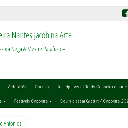
ira Nantes Jacobina Arte
ssora Nega & Mestre Parafuso –
Actualités
Cours
Inscriptions et Tarifs Capoeira a parti
ra
Festivals Capoeira
Cours d’essai Gratuit / Capoeira 2
e Antonio)