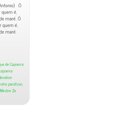
 Antonio) Ô
r quem é,
 de maré. Ô
er quem é,
 de maré.
ue de Capoeira
capoeira
deration
stre parafuso
,
(Mestre Ze