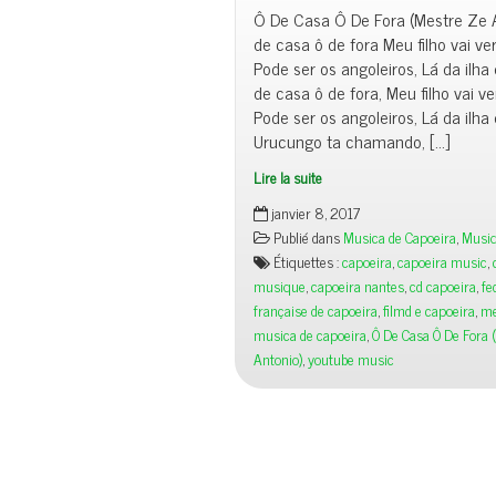
Ô De Casa Ô De Fora (Mestre Ze
de casa ô de fora Meu filho vai ve
Pode ser os angoleiros, Lá da ilha
de casa ô de fora, Meu filho vai v
Pode ser os angoleiros, Lá da ilha
Urucungo ta chamando, […]
Lire la suite
janvier 8, 2017
Publié dans
Musica de Capoeira
,
Musiq
Étiquettes :
capoeira
,
capoeira music
,
musique
,
capoeira nantes
,
cd capoeira
,
fe
française de capoeira
,
filmd e capoeira
,
me
musica de capoeira
,
Ô De Casa Ô De Fora 
Antonio)
,
youtube music