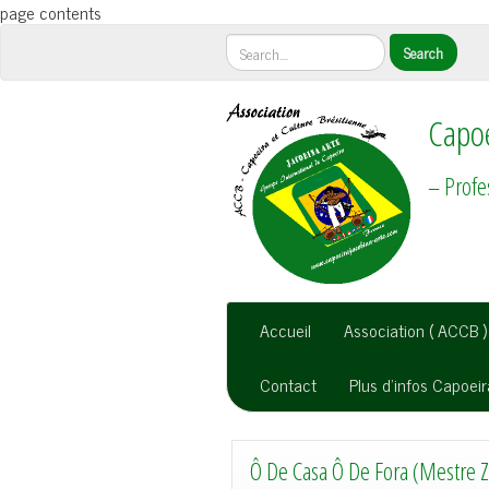
page contents
Capoe
– Profe
Accueil
Association ( ACCB )
Contact
Plus d’infos Capoei
Ô De Casa Ô De Fora (Mestre Z