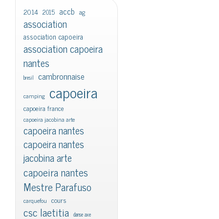
accb
2014
2015
ag
association
association capoeira
association capoeira
nantes
cambronnaise
bresil
capoeira
camping
capoeira france
capoeira jacobina arte
capoeira nantes
capoeira nantes
jacobina arte
capoeira nantes
Mestre Parafuso
cours
carquefou
csc laetitia
danse axe