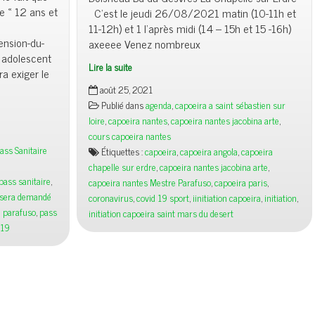
de « 12 ans et
C’est le jeudi 26/08/2021 matin (10-11h et
11-12h) et 1 l’après midi (14 – 15h et 15 -16h)
ension-du-
axeeee Venez nombreux
n adolescent
Lire la suite
a exiger le
août 25, 2021
Publié dans
agenda
,
capoeira a saint sébastien sur
loire
,
capoeira nantes
,
capoeira nantes jacobina arte
,
cours capoeira nantes
ass Sanitaire
Étiquettes :
capoeira
,
capoeira angola
,
capoeira
chapelle sur erdre
,
capoeira nantes jacobina arte
,
pass sanitaire
,
capoeira nantes Mestre Parafuso
,
capoeira paris
,
e sera demandé
coronavirus
,
covid 19 sport
,
iinitiation capoeira
,
initiation
,
 parafuso
,
pass
initiation capoeira saint mars du desert
d19