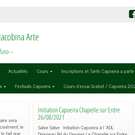
Jacobina Arte
fuso –
Actualités
Cours
Inscriptions et Tarifs Capoeira a parti
ra
Festivals Capoeira
Cours d’essai Gratuit / Capoeira 2
Initiation Capoeira Chapelle sur Erdre
26/08/2021
taire sera
cisément, le
Salve Salve Initiation Capoeira à l’ ADL
e fait que
Doisneau Bd du Gesvres La Chapelle sur Erdre