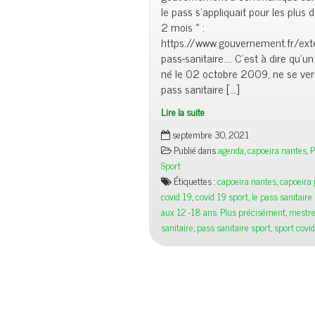
le pass s’appliquait pour les plus 
2 mois » :
https://www.gouvernement.fr/ext
pass-sanitaire…. C’est à dire qu’u
né le 02 octobre 2009, ne se verr
pass sanitaire […]
Lire la suite
septembre 30, 2021
Publié dans
agenda
,
capoeira nantes
,
P
Sport
Étiquettes :
capoeira nantes
,
capoeira 
covid 19
,
covid 19 sport
,
le pass sanitair
aux 12 -18 ans. Plus précisément
,
mestre
sanitaire
,
pass sanitaire sport
,
sport covi