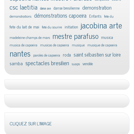
csc laetitia
demonstration
danse bresilienne
danse axe
démonstrations capoeira
Enfants
demonstrations
fete du
jacobina arte
fete du lait de mai
initiation
fete du sourire
mestre parafuso
musica
madeleine champs de mars
musica de capoeira
musicas de capoeira
musique
musique de capoeira
nantes
saint sébastien sur loire
roda
paroles de capoeira
spectacles bresilien
samba
vendée
suaps
CLIQUEZ SUR L'IMAGE