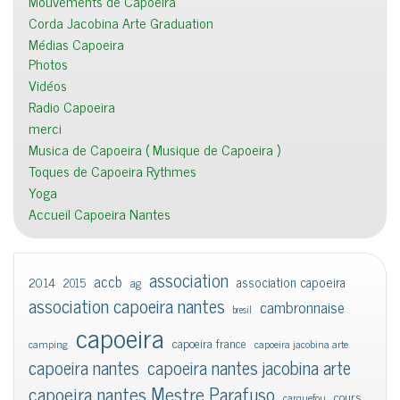
Mouvements de Capoeira
Corda Jacobina Arte Graduation
Médias Capoeira
Photos
Vidéos
Radio Capoeira
merci
Musica de Capoeira ( Musique de Capoeira )
Toques de Capoeira Rythmes
Yoga
Accueil Capoeira Nantes
association
accb
association capoeira
2014
2015
ag
association capoeira nantes
cambronnaise
bresil
capoeira
capoeira france
camping
capoeira jacobina arte
capoeira nantes
capoeira nantes jacobina arte
capoeira nantes Mestre Parafuso
cours
carquefou