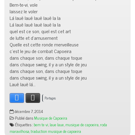
Bem-te-vi, vole
laissez le voler
Lá lauê lauê lauê lauê la la
Lá lauê lauê lauê lauê la la
quel est ce son, quel est cet art
de lutte et d’amusement
Quelle est cette ronde merveilleuse
c’est le jeu de combat Capoeira
dans chaque son, dans chaque toque
dans chaque swing, il y a un style de jeu
dans chaque son, dans chaque toque
dans chaque swing, il y a un style de jeu
Lauê lauê lá…
Facebook
X
Partages
décembre 7, 2014
Publié dans
Musique de Capoeira
Étiquettes :
bem te vi
,
laue laue
,
musique de capoeira
,
roda
maravilhosa
,
traduction musique de capoeira