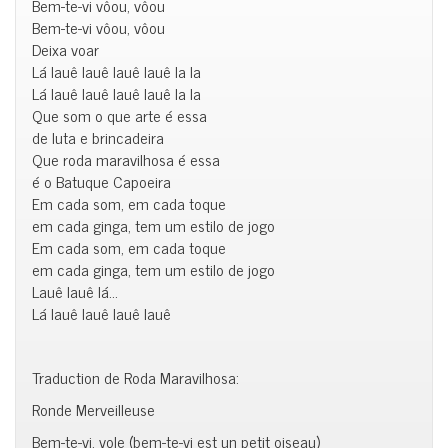
Bem-te-vi vôou, vôou
Bem-te-vi vôou, vôou
Deixa voar
Lá lauê lauê lauê lauê la la
Lá lauê lauê lauê lauê la la
Que som o que arte é essa
de luta e brincadeira
Que roda maravilhosa é essa
é o Batuque Capoeira
Em cada som, em cada toque
em cada ginga, tem um estilo de jogo
Em cada som, em cada toque
em cada ginga, tem um estilo de jogo
Lauê lauê lá…
Lá lauê lauê lauê lauê
Traduction de Roda Maravilhosa:
Ronde Merveilleuse
Bem-te-vi, vole (bem-te-vi est un petit oiseau)