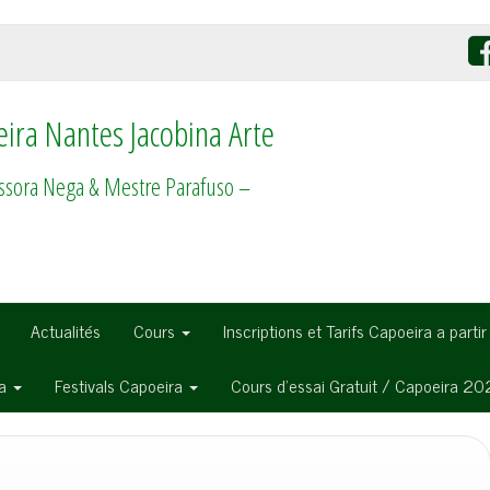
ira Nantes Jacobina Arte
ssora Nega & Mestre Parafuso –
Actualités
Cours
Inscriptions et Tarifs Capoeira a parti
ra
Festivals Capoeira
Cours d’essai Gratuit / Capoeira 2