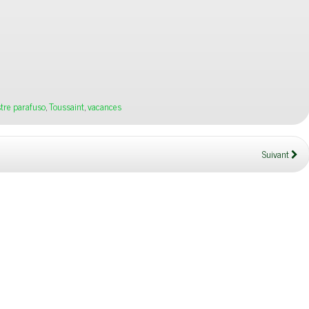
tre parafuso
,
Toussaint
,
vacances
Suivant