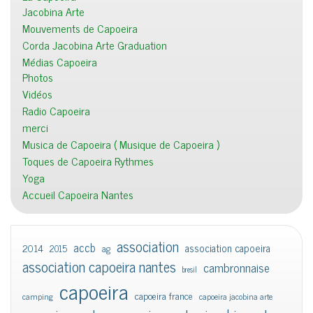
Jacobina Arte
Mouvements de Capoeira
Corda Jacobina Arte Graduation
Médias Capoeira
Photos
Vidéos
Radio Capoeira
merci
Musica de Capoeira ( Musique de Capoeira )
Toques de Capoeira Rythmes
Yoga
Accueil Capoeira Nantes
association
accb
association capoeira
2014
2015
ag
association capoeira nantes
cambronnaise
bresil
capoeira
capoeira france
camping
capoeira jacobina arte