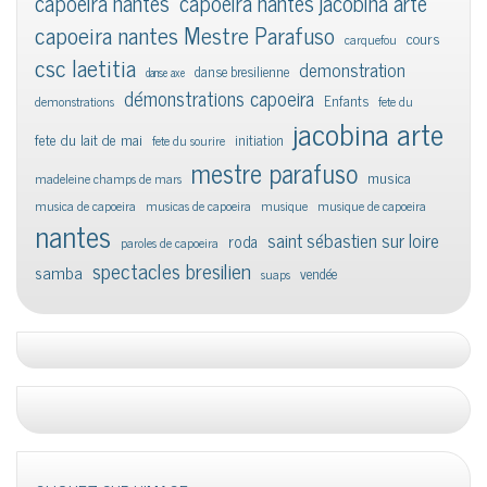
capoeira nantes
capoeira nantes jacobina arte
capoeira nantes Mestre Parafuso
cours
carquefou
csc laetitia
demonstration
danse bresilienne
danse axe
démonstrations capoeira
Enfants
demonstrations
fete du
jacobina arte
fete du lait de mai
initiation
fete du sourire
mestre parafuso
musica
madeleine champs de mars
musica de capoeira
musicas de capoeira
musique
musique de capoeira
nantes
saint sébastien sur loire
roda
paroles de capoeira
spectacles bresilien
samba
vendée
suaps