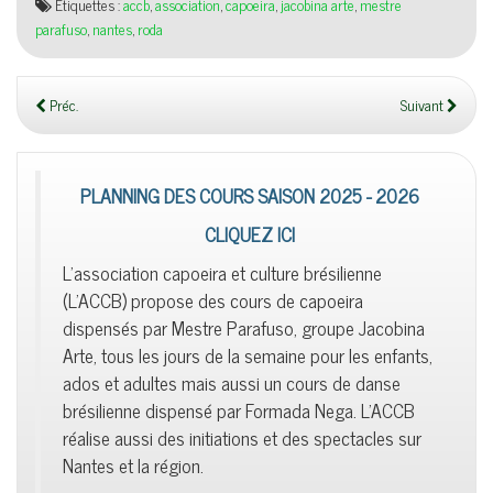
Étiquettes :
accb
,
association
,
capoeira
,
jacobina arte
,
mestre
parafuso
,
nantes
,
roda
Préc.
Suivant
PLANNING DES COURS SAISON 2025 - 2026
CLIQUEZ ICI
L'association capoeira et culture brésilienne
(L'ACCB) propose des cours de capoeira
dispensés par Mestre Parafuso, groupe Jacobina
Arte, tous les jours de la semaine pour les enfants,
ados et adultes mais aussi un cours de danse
brésilienne dispensé par Formada Nega. L'ACCB
réalise aussi des initiations et des spectacles sur
Nantes et la région.