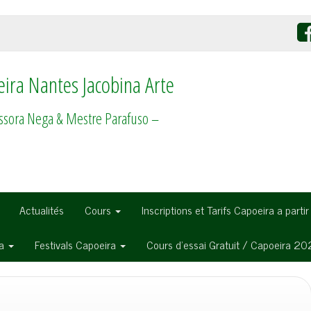
ira Nantes Jacobina Arte
ssora Nega & Mestre Parafuso –
Actualités
Cours
Inscriptions et Tarifs Capoeira a parti
ra
Festivals Capoeira
Cours d’essai Gratuit / Capoeira 2