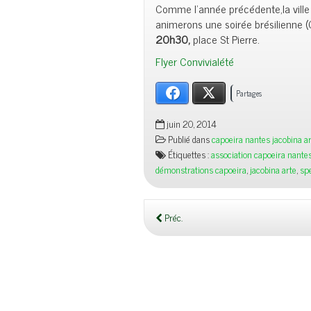
Comme l’année précédente,la vill
animerons une soirée brésilienne (
20h30,
place St Pierre.
Flyer Convivialété
Facebook
X
Partages
juin 20, 2014
Publié dans
capoeira nantes jacobina a
Étiquettes :
association capoeira nante
démonstrations capoeira
,
jacobina arte
,
spe
Préc.