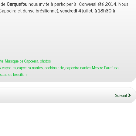
e de
Carquefou
nous invite à participer à Convivial été 2014. Nous
Capoeira et danse brésilienne),
vendredi 4 juillet, à 18h30 à
rte
,
Musique de Capoeira
,
photos
s
,
capoeira
,
capoeira nantes jacobina arte
,
capoeira nantes Mestre Parafuso
,
ctacles bresilien
Suivant