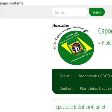
page contents
Capoe
– Profe
Accueil
Association ( ACCB )
Contact
Plus d’infos Capoei
spectacle brésilien 4 juillet