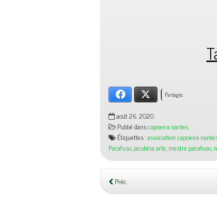
T
Facebook
X
Partages
août 26, 2020
Publié dans
capoeira nantes
Étiquettes :
association capoeira nante
Parafuso
,
jacobina arte
,
mestre parafuso
,
n
Préc.