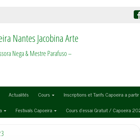
ira Nantes Jacobina Arte
ssora Nega & Mestre Parafuso –
Actualités
Cours
Inscriptions et Tarifs Capoeira a parti
ra
Festivals Capoeira
Cours d’essai Gratuit / Capoeira 2
23