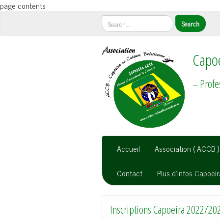
page contents
Capoe
– Profe
Accueil
Association ( ACCB )
Contact
Plus d’infos Capoei
Inscriptions Capoeira 2022/20