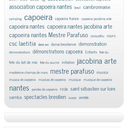
association capoeira nantes
cambronnaise
bresil
capoeira
capoeira france
camping
capoeira jacobina arte
capoeira nantes
capoeira nantes jacobina arte
capoeira nantes Mestre Parafuso
cours
carquefou
csc laetitia
demonstration
danse bresilienne
danse axe
démonstrations capoeira
Enfants
demonstrations
fete du
jacobina arte
fete du lait de mai
initiation
fete du sourire
mestre parafuso
musica
madeleine champs de mars
musica de capoeira
musicas de capoeira
musique
musique de capoeira
nantes
saint sébastien sur loire
roda
paroles de capoeira
spectacles bresilien
samba
vendée
suaps